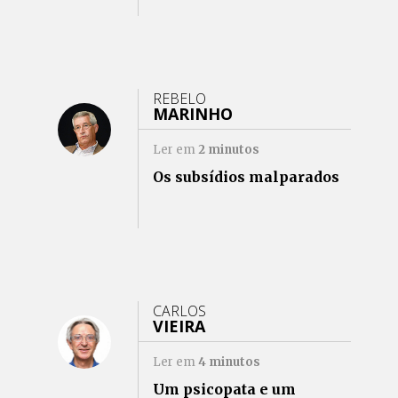
REBELO
MARINHO
Ler em
2
minutos
Os subsídios malparados
CARLOS
VIEIRA
Ler em
4
minutos
Um psicopata e um