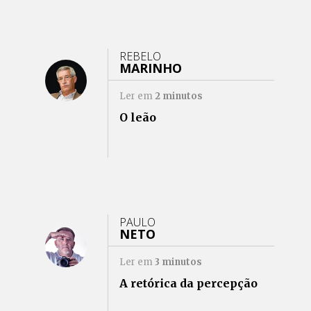
REBELO
MARINHO
Ler em
2
minutos
O leão
PAULO
NETO
Ler em
3
minutos
A retórica da percepção