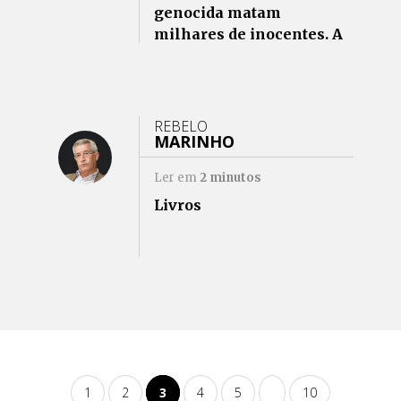
genocida matam
milhares de inocentes. A
Europa ajoelha… a gente
paga!
REBELO
MARINHO
Ler em
2
minutos
Livros
1
2
3
4
5
10