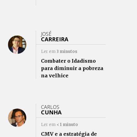
JOSÉ
CARREIRA
Ler em
3
minutos
Combater o Idadismo
para diminuir a pobreza
na velhice
CARLOS
CUNHA
Ler em
< 1
minuto
CMV e a estratégia de