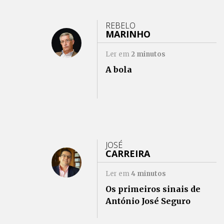
REBELO
MARINHO
Ler em
2
minutos
A bola
JOSÉ
CARREIRA
Ler em
4
minutos
Os primeiros sinais de
António José Seguro