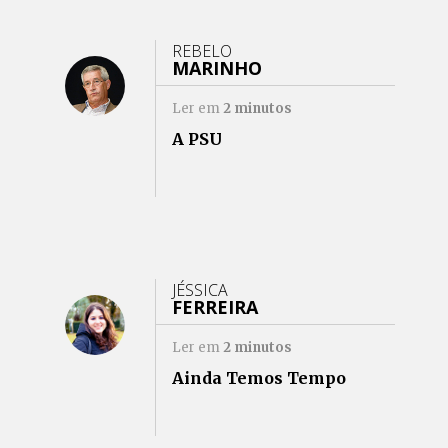
REBELO
MARINHO
Ler em
2
minutos
A PSU
JÉSSICA
FERREIRA
Ler em
2
minutos
Ainda Temos Tempo