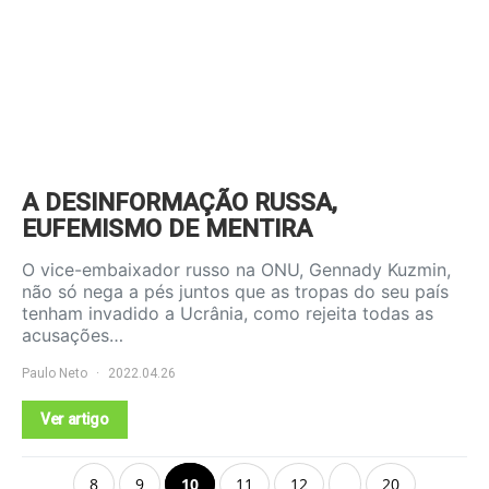
A DESINFORMAÇÃO RUSSA,
EUFEMISMO DE MENTIRA
O vice-embaixador russo na ONU, Gennady Kuzmin,
não só nega a pés juntos que as tropas do seu país
tenham invadido a Ucrânia, como rejeita todas as
acusações…
Paulo Neto
2022.04.26
Ver artigo
8
9
10
11
12
20