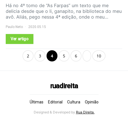
Há no 4º tomo de “As Farpas” um texto que me
delicia desde que o li, ganapito, na biblioteca do meu
avô. Aliás, pego nessa 4ª edição, onde o meu…
Paulo Neto
2020.05.15
Ver artigo
2
3
4
5
6
10
ruadireita
Últimas
Editorial
Cultura
Opinião
Designed & Developed by
Rua Direita.