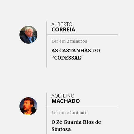
ALBERTO
CORREIA
Ler em
2
minutos
AS CASTANHAS DO
“CODESSAL”
AQUILINO
MACHADO
Ler em
< 1
minuto
O Zé Guarda Rios de
Soutosa