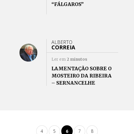
“FÁLGAROS”
ALBERTO
CORREIA
Ler em
2
minutos
LAMENTAÇÃO SOBRE O
MOSTEIRO DA RIBEIRA
– SERNANCELHE
4
5
6
7
8