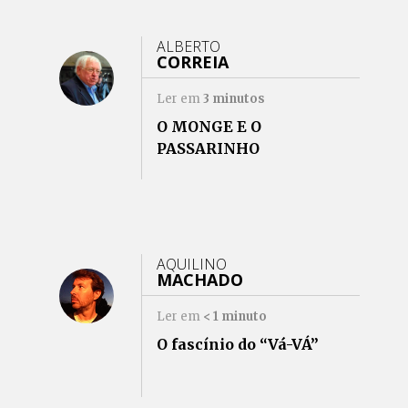
ALBERTO
CORREIA
Ler em
3
minutos
O MONGE E O
PASSARINHO
AQUILINO
MACHADO
Ler em
< 1
minuto
O fascínio do “Vá-VÁ”