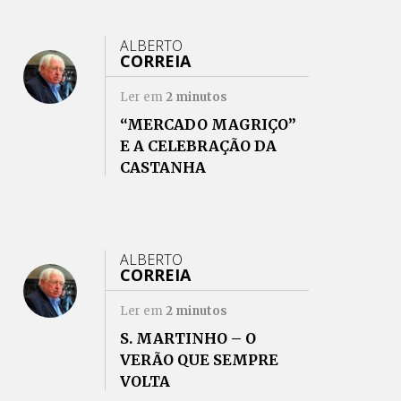
ALBERTO
CORREIA
Ler em
2
minutos
“MERCADO MAGRIÇO”
E A CELEBRAÇÃO DA
CASTANHA
ALBERTO
CORREIA
Ler em
2
minutos
S. MARTINHO – O
VERÃO QUE SEMPRE
VOLTA