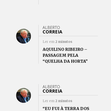
ALBERTO
CORREIA
Ler em
2
minutos
AQUILINO RIBEIRO –
PASSAGEM PELA
“QUELHA DA HORTA”
(VISEU)
ALBERTO
CORREIA
Ler em
2
minutos
“EU FUI À TERRA DOS