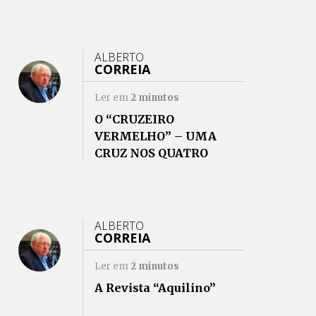
ALBERTO
CORREIA
Ler em
2
minutos
O “CRUZEIRO
VERMELHO” – UMA
CRUZ NOS QUATRO
CAMINHOS
ALBERTO
CORREIA
Ler em
2
minutos
A Revista “Aquilino”