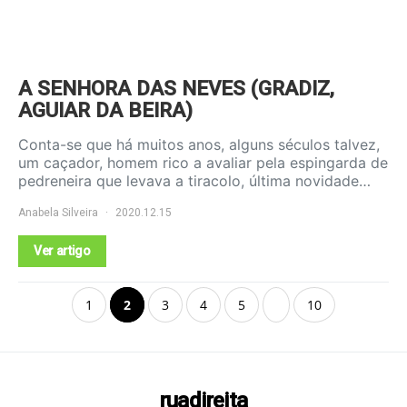
A SENHORA DAS NEVES (GRADIZ,
AGUIAR DA BEIRA)
Conta-se que há muitos anos, alguns séculos talvez,
um caçador, homem rico a avaliar pela espingarda de
pedreneira que levava a tiracolo, última novidade…
Anabela Silveira
2020.12.15
Ver artigo
1
2
3
4
5
10
ruadireita