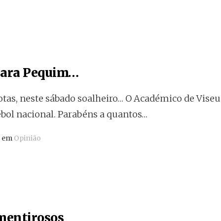
para Pequim…
tas, neste sábado soalheiro… O Académico de Viseu 
ebol nacional. Parabéns a quantos…
o em
Opinião
 mentirosos