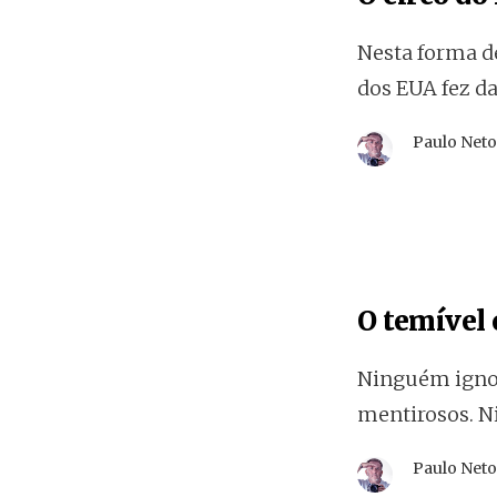
Nesta forma de
dos EUA fez da
Paulo Net
O temível
Ninguém igno
mentirosos. N
Paulo Net