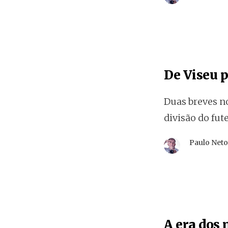
De Viseu 
Duas breves no
divisão do fut
Paulo Net
A era dos