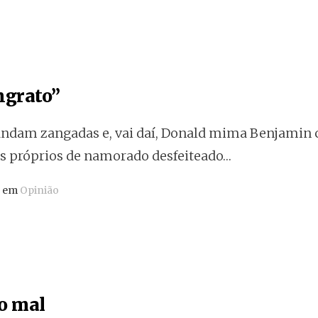
ngrato”
ndam zangadas e, vai daí, Donald mima Benjamin 
is próprios de namorado desfeiteado…
o em
Opinião
do mal