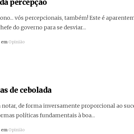
 da percepção
iono… vós percepcionais, também! Este é aparente
hefe do governo para se desviar…
o em
Opinião
cas de cebolada
 notar, de forma inversamente proporcional ao suc
ormas políticas fundamentais à boa…
o em
Opinião