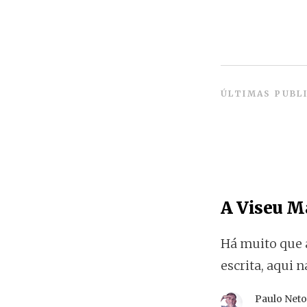
ÚLTIMAS PUBL
A Viseu Ma
Há muito que a
escrita, aqui n
Paulo Net