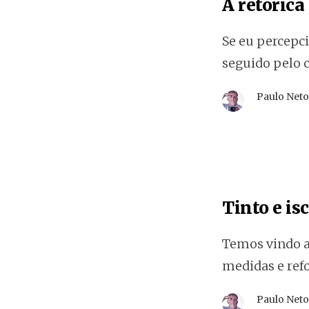
A retórica
Se eu percepc
seguido pelo c
Paulo Net
Tinto e is
Temos vindo a
medidas e ref
Paulo Net