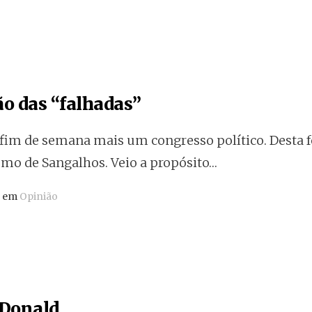
ão das “falhadas”
fim de semana mais um congresso político. Desta fe
omo de Sangalhos. Veio a propósito…
o em
Opinião
 Donald