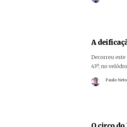
A deificaç
Decorreu este 
43º, no velódr
Paulo Net
O circo do