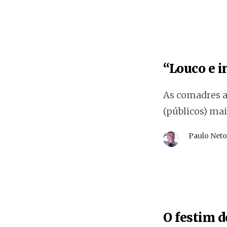
“Louco e i
As comadres a
(públicos) ma
Paulo Net
O festim 