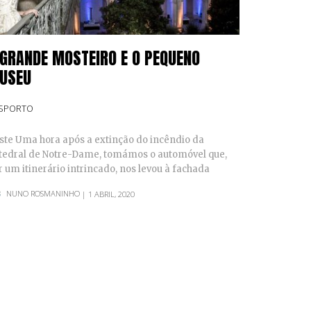
 GRANDE MOSTEIRO E O PEQUENO
USEU
SPORTO
ste Uma hora após a extinção do incêndio da
tedral de Notre-Dame, tomámos o automóvel que,
r um itinerário intrincado, nos levou à fachada
vera…
NUNO ROSMANINHO
| 1 ABRIL, 2020