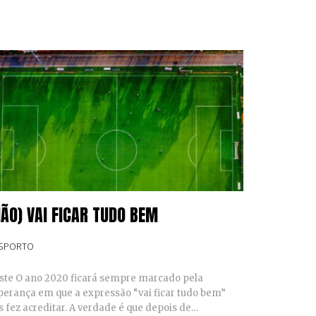
NÃO) VAI FICAR TUDO BEM
SPORTO
ste O ano 2020 ficará sempre marcado pela
perança em que a expressão “vai ficar tudo bem”
s fez acreditar. A verdade é que depois de…