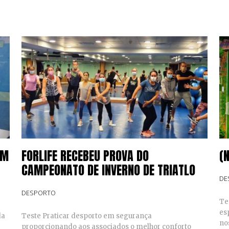
EM
FORLIFE RECEBEU PROVA DO
(
CAMPEONATO DE INVERNO DE TRIATLO
DE
DESPORTO
Te
es
da
Teste Praticar desporto em segurança
no
proporcionando aos associados o melhor conforto