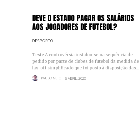
DEVE O ESTADO PAGAR OS SALÁRIOS
AOS JOGADORES DE FUTEBOL?
DESPORTO
Teste A controvérsia instalou-se na sequência de
pedido por parte de clubes de futebol da medida de
lay-off simplificado que foi posto à disposição das…
PAULO NETO
| 6 ABRIL, 2020