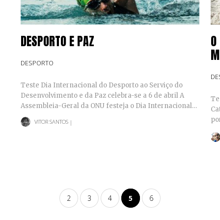
DESPORTO E PAZ
O
M
DESPORTO
DE
Teste Dia Internacional do Desporto ao Serviço do
Desenvolvimento e da Paz celebra-se a 6 de abril A
Te
Assembleia-Geral da ONU festeja o Dia Internacional…
Ca
po
VITOR SANTOS
|
se
2
3
4
5
6