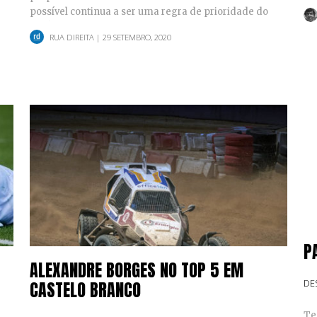
possível continua a ser uma regra de prioridade do
ginásio ForLife…
RUA DIREITA
| 29 SETEMBRO, 2020
P
ALEXANDRE BORGES NO TOP 5 EM
DE
CASTELO BRANCO
Te