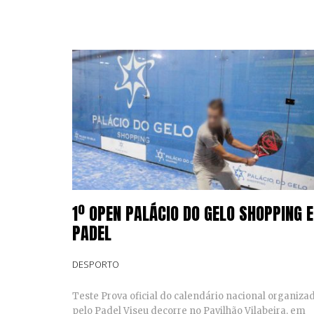
1º OPEN PALÁCIO DO GELO SHOPPING 
PADEL
DESPORTO
Teste Prova oficial do calendário nacional organiza
pelo Padel Viseu decorre no Pavilhão Vilabeira, em