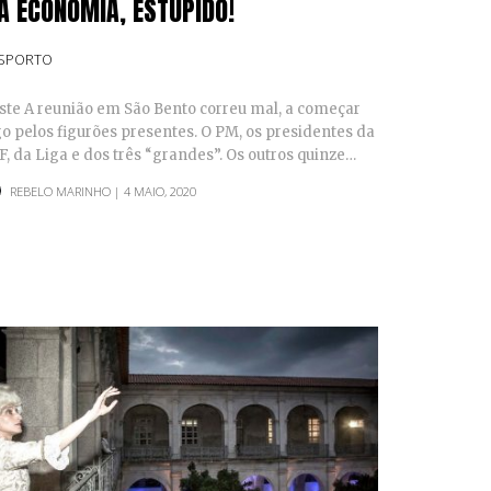
 A ECONOMIA, ESTÚPIDO!
SPORTO
ste A reunião em São Bento correu mal, a começar
go pelos figurões presentes. O PM, os presidentes da
F, da Liga e dos três “grandes”. Os outros quinze…
REBELO MARINHO
| 4 MAIO, 2020