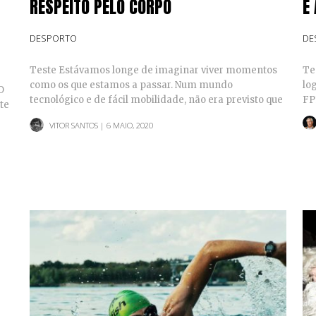
RESPEITO PELO CORPO
É
DESPORTO
DE
Teste Estávamos longe de imaginar viver momentos
Te
como os que estamos a passar. Num mundo
lo
O
tecnológico e de fácil mobilidade, não era previsto que
FP
te
um vírus…
VITOR SANTOS
| 6 MAIO, 2020