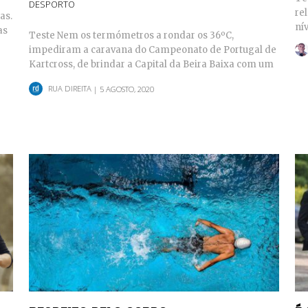
DESPORTO
re
as.
ní
as
Teste Nem os termómetros a rondar os 36ºC,
impediram a caravana do Campeonato de Portugal de
Kartcross, de brindar a Capital da Beira Baixa com um
excelente…
RUA DIREITA
| 5 AGOSTO, 2020