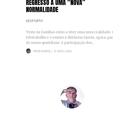
REGRESSO A UMA “NOVA”
NORMALIDADE
DESPORTO
Teste As famílias estão a viver uma nova realidade. 
teletrabalho e o ensino à distância fazem, agora, par
do nosso quotidiano. A participação dos…
VITOR SANTOS
| 31 MAIO, 2020