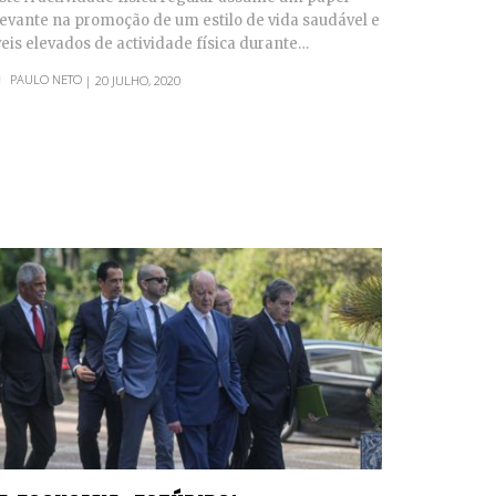
levante na promoção de um estilo de vida saudável e
veis elevados de actividade física durante…
PAULO NETO
| 20 JULHO, 2020