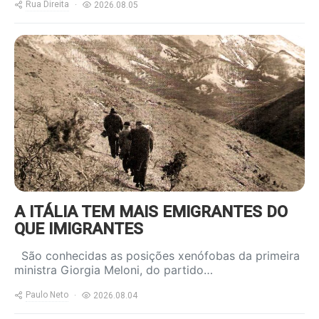
Rua Direita
2026.08.05
https://www.ruadireita.pt/wp-
content/uploads/2024/05/emigrantes-
a-salto-800x600.jpg
A ITÁLIA TEM MAIS EMIGRANTES DO
QUE IMIGRANTES
São conhecidas as posições xenófobas da primeira
ministra Giorgia Meloni, do partido…
Paulo Neto
2026.08.04