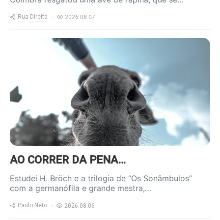
Rua Direita
2026.08.07
https://www.ruadireita.pt/wp-
content/uploads/2020/04/burro-
800x600.jpg
AO CORRER DA PENA…
Estudei H. Bröch e a trilogia de “Os Sonâmbulos”
com a germanófila e grande mestra,…
Paulo Neto
2026.08.06