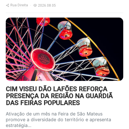
Rua Direita
2026.08.05
https://www.ruadireita.pt/wp-
content/uploads/2026/08/feira-
s-mateus-800x600.jpg
CIM VISEU DÃO LAFÕES REFORÇA
PRESENÇA DA REGIÃO NA GUARDIÃ
DAS FEIRAS POPULARES
Ativação de um mês na Feira de São Mateus
promove a diversidade do território e apresenta
estratégia…