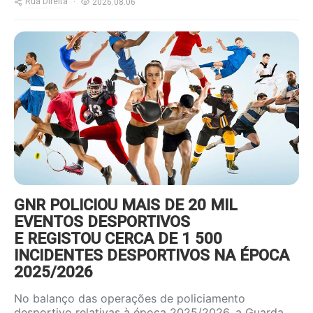
Rua Direita
2026.08.06
https://www.ruadireita.pt/wp-
content/uploads/2022/01/desporto-
800x600.jpg
GNR POLICIOU MAIS DE 20 MIL
EVENTOS DESPORTIVOS
E REGISTOU CERCA DE 1 500
INCIDENTES DESPORTIVOS NA ÉPOCA
2025/2026
No balanço das operações de policiamento
desportivo relativas à época 2025/2026, a Guarda…