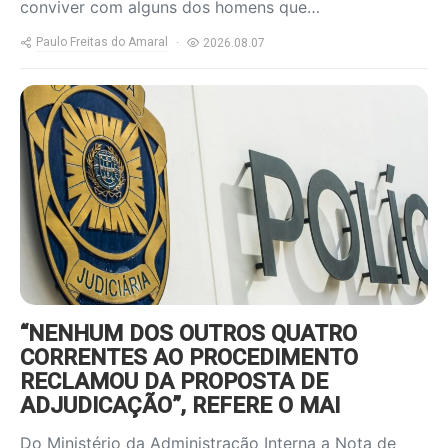
conviver com alguns dos homens que…
Paulo Freitas do Amaral
2026.08.07
https://www.ruadireita.pt/wp-
content/uploads/2026/08/pjota-
800x600.jpg
“NENHUM DOS OUTROS QUATRO
CORRENTES AO PROCEDIMENTO
RECLAMOU DA PROPOSTA DE
ADJUDICAÇÃO”, REFERE O MAI
Do Ministério da Administração Interna a Nota de