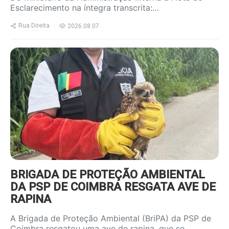
Esclarecimento na íntegra transcrita:…
Rua Direita
2026.08.07
https://www.ruadireita.pt/wp-
content/uploads/2026/08/Ave-
resgatada_1-800x600.jpg
BRIGADA DE PROTEÇÃO AMBIENTAL
DA PSP DE COIMBRA RESGATA AVE DE
RAPINA
A Brigada de Proteção Ambiental (BriPA) da PSP de
Coimbra resgatou uma ave de rapina, que se…