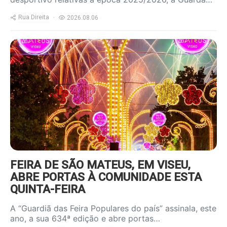
Rua Direita
2026.08.06
https://www.ruadireita.pt/wp-
content/uploads/2025/06/feira-
sao-mateus-800x600.jpg
FEIRA DE SÃO MATEUS, EM VISEU,
ABRE PORTAS À COMUNIDADE ESTA
QUINTA-FEIRA
A “Guardiã das Feira Populares do país” assinala, este
ano, a sua 634ª edição e abre portas…