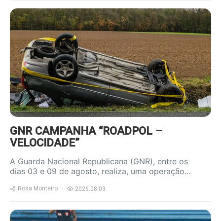
https://www.ruadireita.pt/wp-
content/uploads/2023/04/acidente-
800x600.jpg
GNR CAMPANHA “ROADPOL –
VELOCIDADE”
A Guarda Nacional Republicana (GNR), entre os
dias 03 e 09 de agosto, realiza, uma operação…
Rosa Monteiro
2026.08.03
https://www.ruadireita.pt/wp-