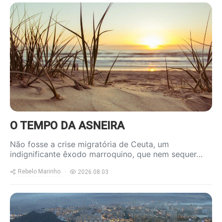
https://www.ruadireita.pt/wp-
content/uploads/2020/05/praia-
1-800x600.jpg
O TEMPO DA ASNEIRA
Não fosse a crise migratória de Ceuta, um
indignificante êxodo marroquino, que nem sequer…
Rebelo Marinho
2026.08.03
https://www.ruadireita.pt/wp-
content/uploads/2026/08/ceuta-