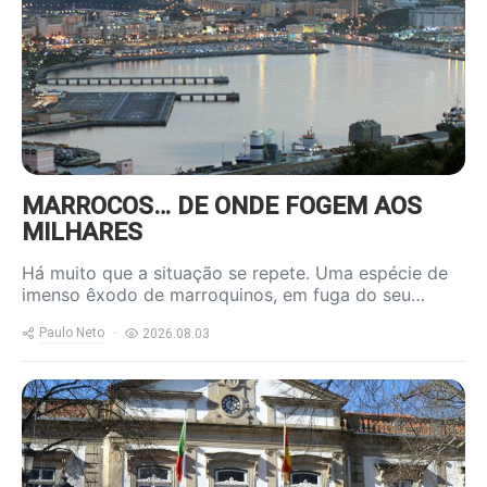
800x600.jpg
MARROCOS… DE ONDE FOGEM AOS
MILHARES
Há muito que a situação se repete. Uma espécie de
imenso êxodo de marroquinos, em fuga do seu…
Paulo Neto
2026.08.03
https://www.ruadireita.pt/wp-
content/uploads/2026/01/cmviseu-
800x600.jpg