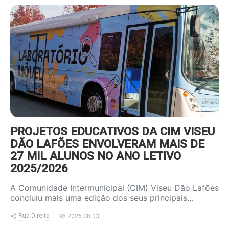
https://www.ruadireita.pt/wp-
content/uploads/2026/08/autocarro-
800x600.jpg
PROJETOS EDUCATIVOS DA CIM VISEU
DÃO LAFÕES ENVOLVERAM MAIS DE
27 MIL ALUNOS NO ANO LETIVO
2025/2026
A Comunidade Intermunicipal (CIM) Viseu Dão Lafões
concluiu mais uma edição dos seus principais…
Rua Direita
2026.08.03