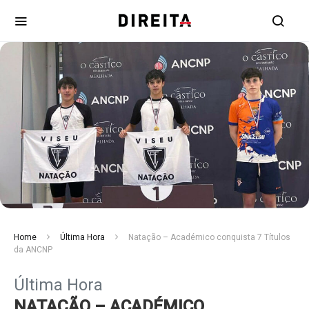
Home
Última Hora
Natação – Académico conquista 7 Títulos
da ANCNP
Última Hora
NATAÇÃO – ACADÉMICO