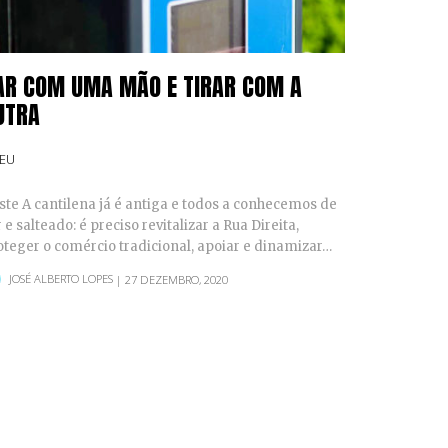
AR COM UMA MÃO E TIRAR COM A
UTRA
SEU
ste A cantilena já é antiga e todos a conhecemos de
 e salteado: é preciso revitalizar a Rua Direita,
oteger o comércio tradicional, apoiar e dinamizar…
JOSÉ ALBERTO LOPES
| 27 DEZEMBRO, 2020