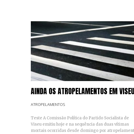
AINDA OS ATROPELAMENTOS EM VISE
ATROPELAMENTOS
Teste A Comissão Política do Partido Socialista de
Viseu emitiu hoje e na sequência das duas vítimas
mortais ocorridas desde domingo por atropelament