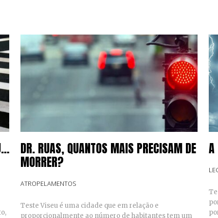
U…
DR. RUAS, QUANTOS MAIS PRECISAM DE
A
MORRER?
LE
ATROPELAMENTOS
Te
po
Teste Viseu é uma cidade que em relação e
o,
po
proporcionalmente ao número de habitantes tem um