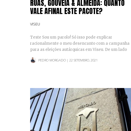
RUAS, GOUVEIA & ALMEIDA: QUANTO
VALE AFINAL ESTE PACOTE?
VISEU
Teste Sou um parolo! Só isso pode explicar
racionalmente o meu desencanto com a campanha
para as eleições autárquicas em Viseu. De um lado
Fernando Ruas…
PEDRO MORGADO
| 22 SETEMBRO, 2021