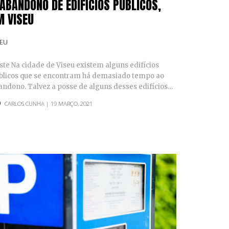
 ABANDONO DE EDIFÍCIOS PÚBLICOS,
M VISEU
SEU
ste Na cidade de Viseu existem alguns edifícios
blicos que se encontram há demasiado tempo ao
andono. Talvez a posse de alguns desses edifícios…
CARLOS CUNHA
| 19 MARÇO, 2021