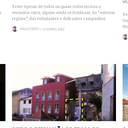
VI
Teste Apesar de todos ou quase todos termos a
u
memória curta, alguns ainda se lembram, no “anterior
Te
regime”, das esfuziantes e delirantes campanhas
Vi
publicitárias,…
Mu
PAULO NETO
| 12 JUNHO, 2022
el