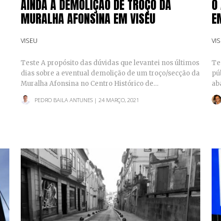
AINDA A DEMOLIÇÃO DE TROÇO DA
O
MURALHA AFONSINA EM VISEU
E
VISEU
VI
Teste A propósito das dúvidas que levantei nos últimos
Te
dias sobre a eventual demolição de um troço/secção da
pú
Muralha Afonsina no Centro Histórico de…
ab
PEDRO BAILA ANTUNES
| 24 MARÇO, 2021