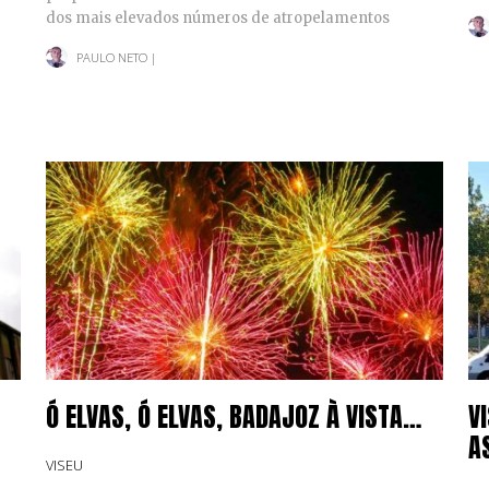
mo
dos mais elevados números de atropelamentos
mortais e com feridos…
PAULO NETO
|
Ó ELVAS, Ó ELVAS, BADAJOZ À VISTA…
V
A
VISEU