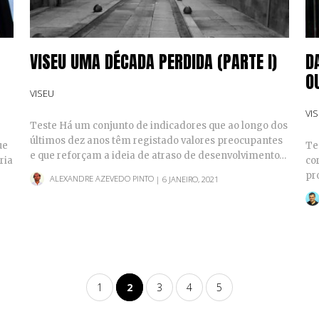
VISEU UMA DÉCADA PERDIDA (PARTE I)
D
O
VISEU
VI
Teste Há um conjunto de indicadores que ao longo dos
últimos dez anos têm registado valores preocupantes
ue
Te
e que reforçam a ideia de atraso de desenvolvimento…
ria
cor
pr
ALEXANDRE AZEVEDO PINTO
| 6 JANEIRO, 2021
1
2
3
4
5