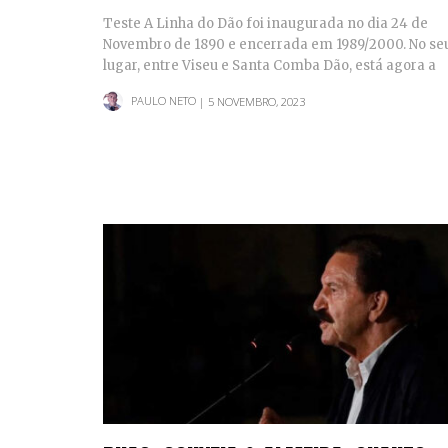
Teste A Linha do Dão foi inaugurada no dia 24 de
Novembro de 1890 e encerrada em 1989/2000. No se
lugar, entre Viseu e Santa Comba Dão, está agora a
Ecopista…
PAULO NETO
| 5 NOVEMBRO, 2023