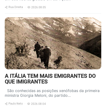
Rua Direita
2026.08.05
https://www.ruadireita.pt/wp-
content/uploads/2024/05/emigrantes-
a-salto-800x600.jpg
A ITÁLIA TEM MAIS EMIGRANTES DO
QUE IMIGRANTES
São conhecidas as posições xenófobas da primeira
ministra Giorgia Meloni, do partido…
Paulo Neto
2026.08.04