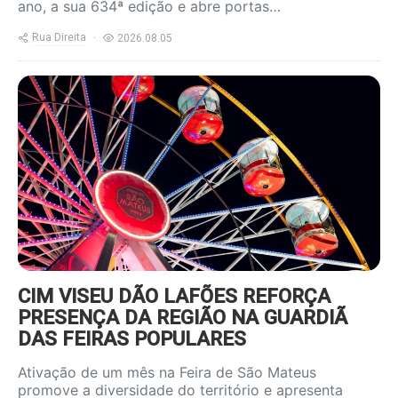
ano, a sua 634ª edição e abre portas…
Rua Direita
2026.08.05
https://www.ruadireita.pt/wp-
content/uploads/2026/08/feira-
s-mateus-800x600.jpg
CIM VISEU DÃO LAFÕES REFORÇA
PRESENÇA DA REGIÃO NA GUARDIÃ
DAS FEIRAS POPULARES
Ativação de um mês na Feira de São Mateus
promove a diversidade do território e apresenta