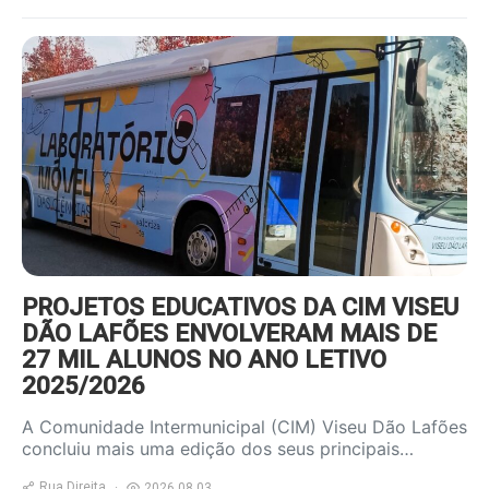
https://www.ruadireita.pt/wp-
content/uploads/2026/08/autocarro-
800x600.jpg
PROJETOS EDUCATIVOS DA CIM VISEU
DÃO LAFÕES ENVOLVERAM MAIS DE
27 MIL ALUNOS NO ANO LETIVO
2025/2026
A Comunidade Intermunicipal (CIM) Viseu Dão Lafões
concluiu mais uma edição dos seus principais…
Rua Direita
2026.08.03