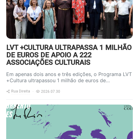
LVT +CULTURA ULTRAPASSA 1 MILHÃO
DE EUROS DE APOIO A 222
ASSOCIAÇÕES CULTURAIS
Em apenas dois anos e três edições, o Programa LVT
+Cultura ultrapassou 1 milhão de euros de…
Rua Direita
2026.07.30
https://www.ruadireita.pt/wp-
content/uploads/2026/07/Premio-
de-Inovacao-J.-Norberto-Pires_5a-
edicao-800x600.png