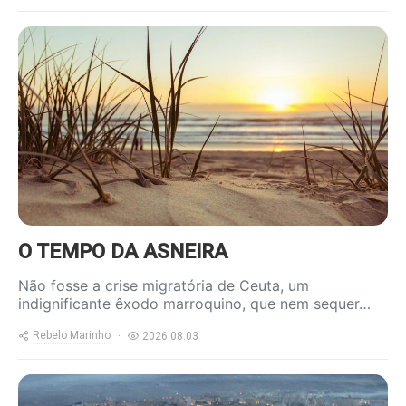
https://www.ruadireita.pt/wp-
content/uploads/2020/05/praia-
1-800x600.jpg
O TEMPO DA ASNEIRA
Não fosse a crise migratória de Ceuta, um
indignificante êxodo marroquino, que nem sequer…
Rebelo Marinho
2026.08.03
https://www.ruadireita.pt/wp-