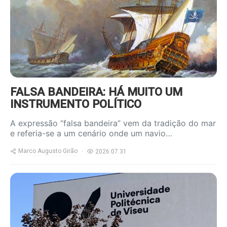
FALSA BANDEIRA: HÁ MUITO UM
INSTRUMENTO POLÍTICO
A expressão “falsa bandeira” vem da tradição do mar
e referia-se a um cenário onde um navio…
Marco Augusto Girão
2026.07.31
https://www.ruadireita.pt/wp-
content/uploads/2026/07/upv-
800x600.jpg