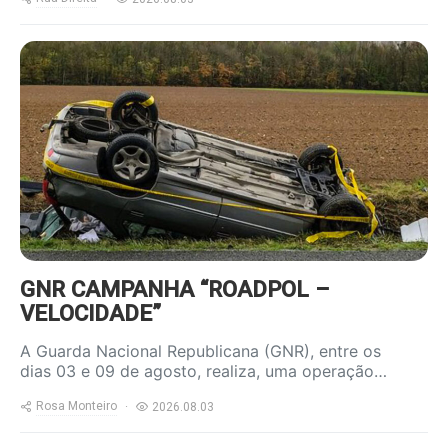
https://www.ruadireita.pt/wp-
content/uploads/2023/04/acidente-
800x600.jpg
GNR CAMPANHA “ROADPOL –
VELOCIDADE”
A Guarda Nacional Republicana (GNR), entre os
dias 03 e 09 de agosto, realiza, uma operação…
Rosa Monteiro
2026.08.03