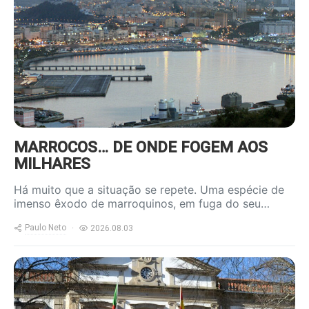
content/uploads/2026/08/ceuta-
800x600.jpg
MARROCOS… DE ONDE FOGEM AOS
MILHARES
Há muito que a situação se repete. Uma espécie de
imenso êxodo de marroquinos, em fuga do seu…
Paulo Neto
2026.08.03
https://www.ruadireita.pt/wp-
content/uploads/2026/01/cmviseu-
800x600.jpg