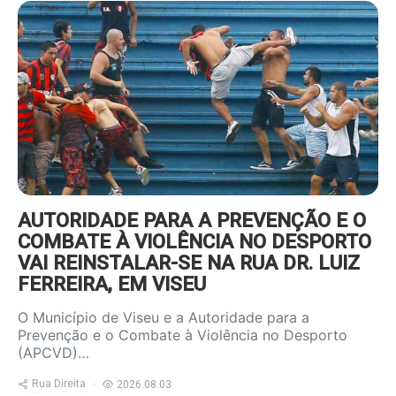
https://www.ruadireita.pt/wp-
content/uploads/2022/09/foot-
violencia-800x600.jpg
AUTORIDADE PARA A PREVENÇÃO E O
COMBATE À VIOLÊNCIA NO DESPORTO
VAI REINSTALAR-SE NA RUA DR. LUIZ
FERREIRA, EM VISEU
O Município de Viseu e a Autoridade para a
Prevenção e o Combate à Violência no Desporto
(APCVD)…
Rua Direita
2026.08.03