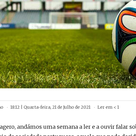
ho
18:12 | Quarta-feira, 21 de Julho de 2021
Ler em
< 1
agero, andámos uma semana a ler e a ouvir falar so