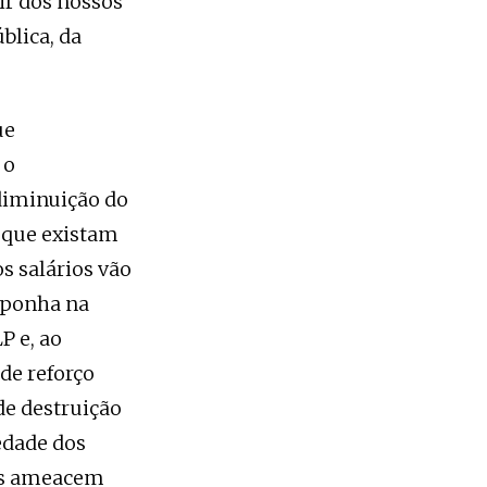
ir dos nossos
blica, da
ue
 o
diminuição do
 que existam
s salários vão
 ponha na
P e, ao
de reforço
de destruição
edade dos
bãs ameacem