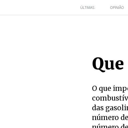
ÚLTIMAS
OPINIÃO
Que 
O que imp
combustív
das gasoli
número de 
número de