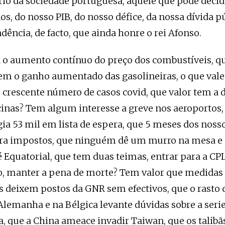
rio da sociedade portuguesa, aquele que pode decid
os, do nosso PIB, do nosso défice, da nossa dívida pú
ência, de facto, que ainda honre o rei Afonso.
 o aumento contínuo do preço dos combustíveis, q
em o ganho aumentado das gasolineiras, o que vale
 crescente número de casos covid, que valor tem a 
inas? Tem algum interesse a greve nos aeroportos,
a 53 mil em lista de espera, que 5 meses dos nosso
ara impostos, que ninguém dê um murro na mesa e
Equatorial, que tem duas teimas, entrar para a CPL
manter a pena de morte? Tem valor que medidas 
s deixem postos da GNR sem efectivos, que o rasto 
Alemanha e na Bélgica levante dúvidas sobre a seri
ta, que a China ameace invadir Taiwan, que os tali