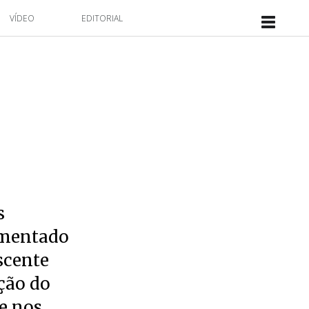
VÍDEO
EDITORIAL
s
umentado
scente
ção do
e nos