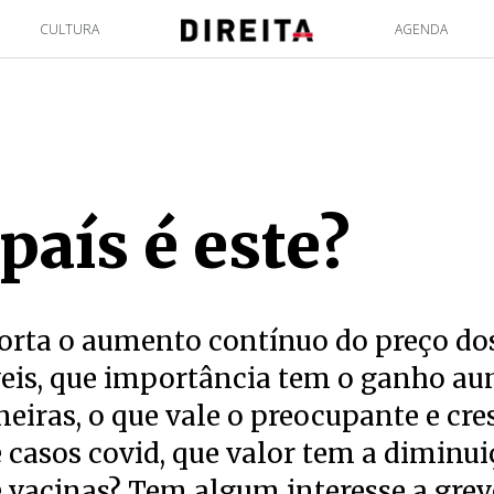
CULTURA
AGENDA
país é este?
orta o aumento contínuo do preço do
eis, que importância tem o ganho a
neiras, o que vale o preocupante e cre
casos covid, que valor tem a diminui
 vacinas? Tem algum interesse a grev