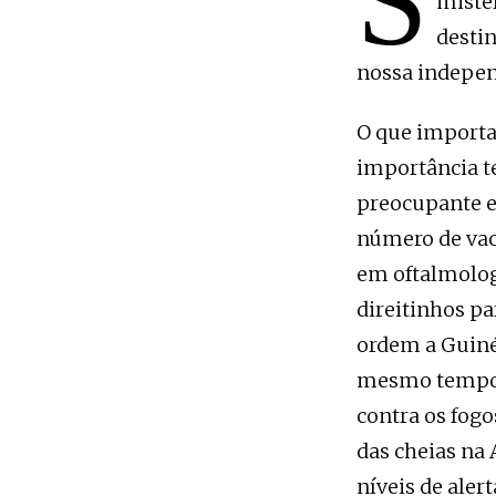
S
misté
destin
nossa independ
O que importa
importância t
preocupante e
número de vac
em oftalmologi
direitinhos p
ordem a Guiné 
mesmo tempo, 
contra os fogo
das cheias na 
níveis de aler