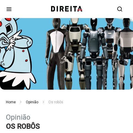
Home
Opinião
Os robôs
Opinião
OS ROBÔS