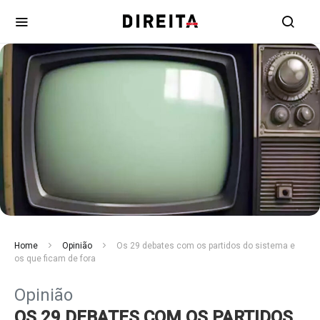
Home
Opinião
Os 29 debates com os partidos do sistema e
os que ficam de fora
Opinião
OS 29 DEBATES COM OS PARTIDOS