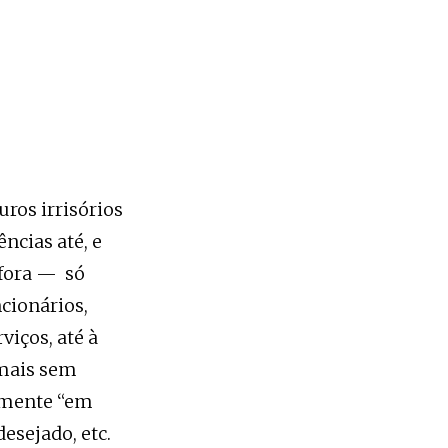
ros irrisórios
ncias até, e
 fora — só
cionários,
iços, até à
emais sem
amente “em
esejado, etc.