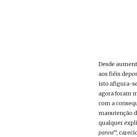
Desde aumenta
aos fiéis depo
isto afigura-s
agora foram m
com a consequ
manutenção do
qualquer expl
panne
”, carec