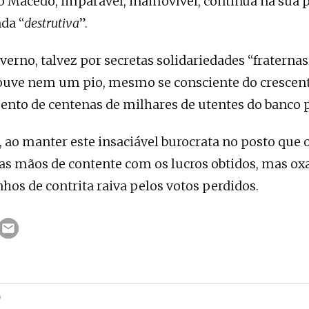
o Macedo, imparável, inamovível, continua na sua p
da “
destrutiva
”.
verno, talvez por secretas solidariedades “fraterna
 ouve nem um pio, mesmo se consciente do crescen
nto de centenas de milhares de utentes do banco p
, ao manter este insaciável burocrata no posto que
 as mãos de contente com os lucros obtidos, mas ox
nhos de contrita raiva pelos votos perdidos.
O