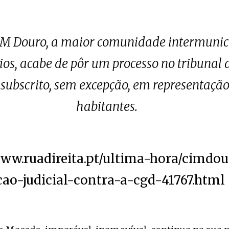
CIM Douro, a maior comunidade intermunici
os, acabe de pôr um processo no tribunal 
 subscrito, sem excepção, em representação
habitantes.
www.ruadireita.pt/ultima-hora/cimd
cao-judicial-contra-a-cgd-41767.html