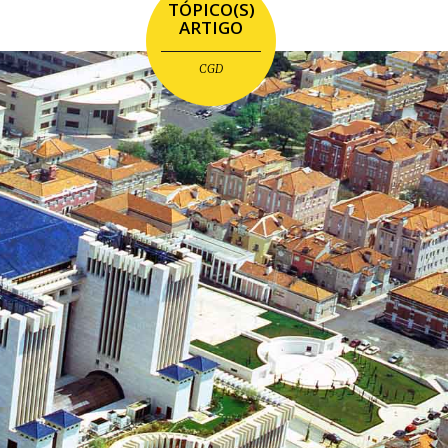
TÓPICO(S)
ARTIGO
CGD