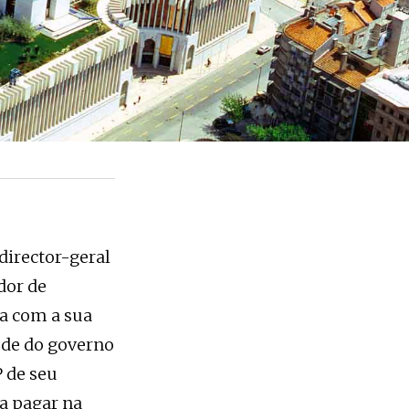
director-geral
dor de
ca com a sua
úde do governo
 de seu
 a pagar na