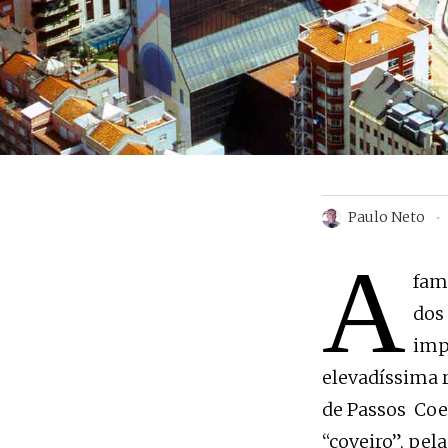
Paulo Neto
A
fam
dos
imp
elevadíssima 
de Passos Coe
“coveiro”, pel