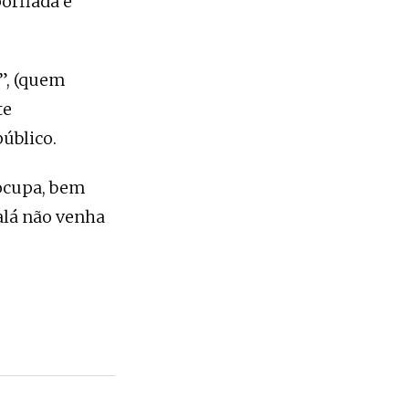
orfiada e
s”, (quem
te
úblico.
 ocupa, bem
alá não venha