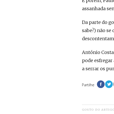
E porém, Paul
assanhada sen
Da parte do go
sabe?) não se
descontentame
António Costa
pode esfregar
a serrar os pu
Partilhe
GOSTO DO ARTIG