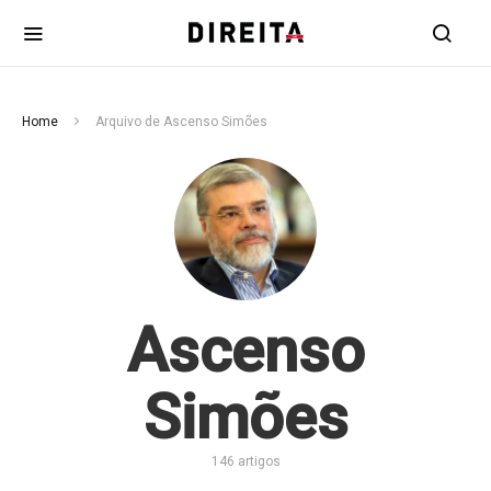
Home
Arquivo de Ascenso Simões
Ascenso
Simões
146 artigos