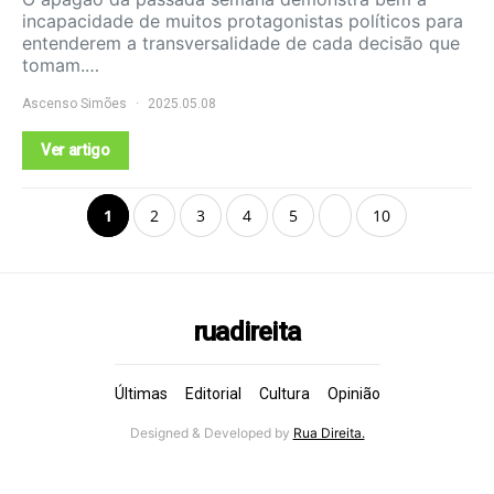
incapacidade de muitos protagonistas políticos para
entenderem a transversalidade de cada decisão que
tomam.…
Ascenso Simões
2025.05.08
Ver artigo
1
2
3
4
5
10
ruadireita
Últimas
Editorial
Cultura
Opinião
Designed & Developed by
Rua Direita.