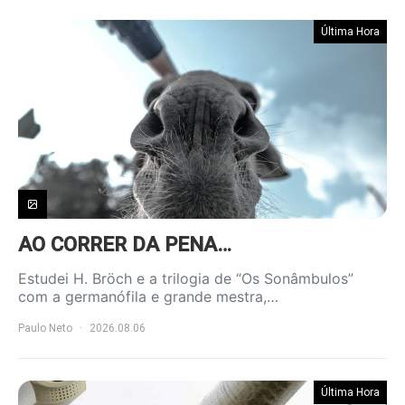
Última Hora
AO CORRER DA PENA…
Estudei H. Bröch e a trilogia de “Os Sonâmbulos”
com a germanófila e grande mestra,…
Paulo Neto
2026.08.06
Última Hora