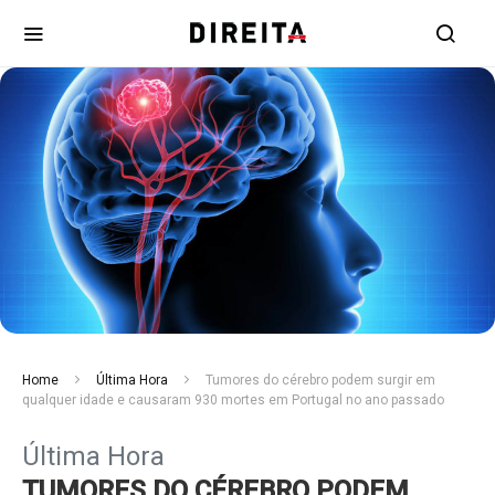
Home
Última Hora
Tumores do cérebro podem surgir em
qualquer idade e causaram 930 mortes em Portugal no ano passado
Última Hora
TUMORES DO CÉREBRO PODEM