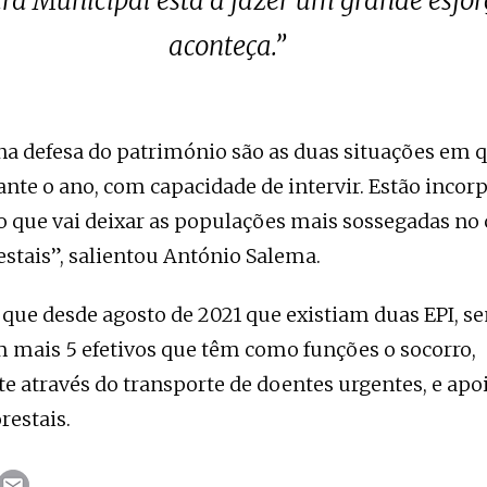
ra Municipal está a fazer um grande esfor
aconteça.”
na defesa do património são as duas situações em q
nte o ano, com capacidade de intervir. Estão incor
 o que vai deixar as populações mais sossegadas no
estais”, salientou António Salema.
ue desde agosto de 2021 que existiam duas EPI, s
m mais 5 efetivos que têm como funções o socorro,
através do transporte de doentes urgentes, e apo
restais.