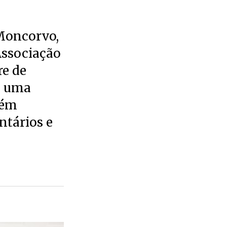
 Moncorvo,
Associação
re de
e uma
bém
ntários e