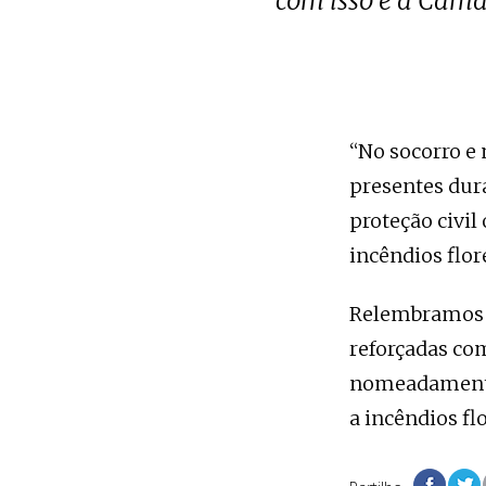
com isso e a Câma
“No socorro e 
presentes dura
proteção civil
incêndios flor
Relembramos q
reforçadas co
nomeadamente 
a incêndios flo