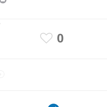
O
0
o