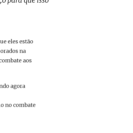
ço para que isso
ue eles estão
porados na
 combate aos
endo agora
io no combate