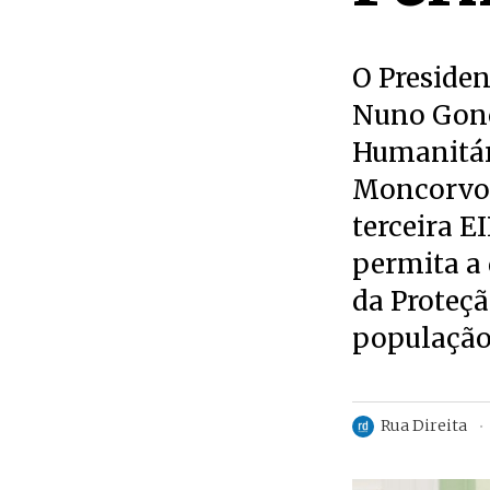
O Preside
Nuno Gonç
Humanitár
Moncorvo 
terceira E
permita a 
da Proteçã
população
Rua Direita