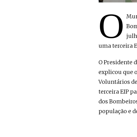
O
Mun
Bom
jul
uma terceira 
O Presidente 
explicou que 
Voluntários d
terceira EIP p
dos Bombeiros 
população e d