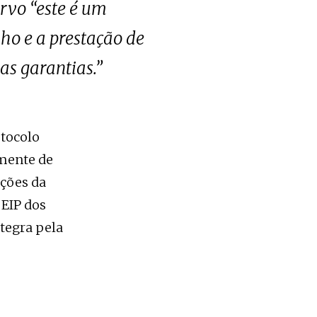
rvo “este é um
ho e a prestação de
as garantias.”
otocolo
amente de
nções da
 EIP dos
tegra pela