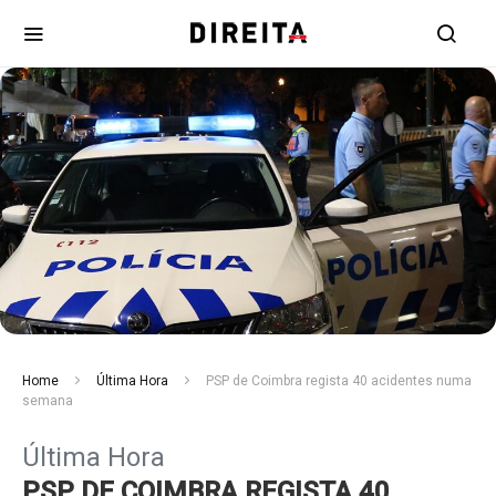
Home
Última Hora
PSP de Coimbra regista 40 acidentes numa
semana
Última Hora
PSP DE COIMBRA REGISTA 40