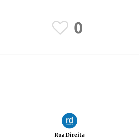
O
0
Rua Direita