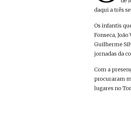
de 
daqui a três s
Os infantis qu
Fonseca, João 
Guilherme Silv
jornadas da c
Com a presenç
procuraram me
lugares no Tor