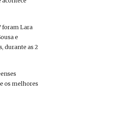
e acontece
27 foram Lara
Sousa e
, durante as 2
eenses
 e os melhores