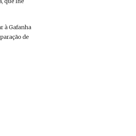
, que lhe
ar à Gafanha
eparação de