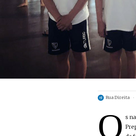
Rua Direita
O
s n
Pre