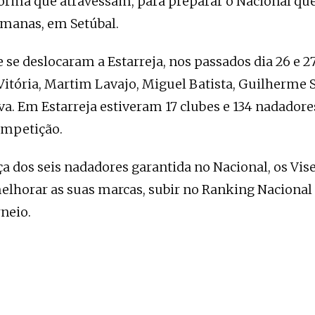
forma que atravessam, para preparar o Nacional qu
emanas, em Setúbal.
e se deslocaram a Estarreja, nos passados dia 26 e 
Vitória, Martim Lavajo, Miguel Batista, Guilherme 
a. Em Estarreja estiveram 17 clubes e 134 nadadores
ompetição.
a dos seis nadadores garantida no Nacional, os Vis
lhorar as suas marcas, subir no Ranking Nacional
neio.