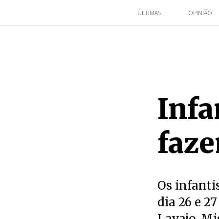
ÚLTIMAS
OPINIÃO
Infa
faze
Os infanti
dia 26 e 2
Lavajo, Mi