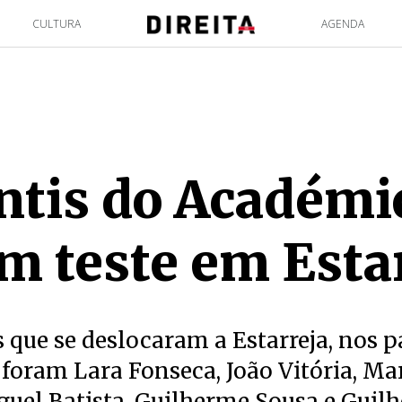
CULTURA
AGENDA
ntis do Académi
m teste em Esta
s que se deslocaram a Estarreja, nos 
7 foram Lara Fonseca, João Vitória, M
guel Batista, Guilherme Sousa e Guil