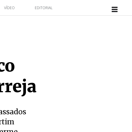
VÍDEO
EDITORIAL
co
rreja
passados
artim
herme