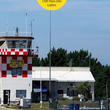
CIM Viseu Dão
Lafões