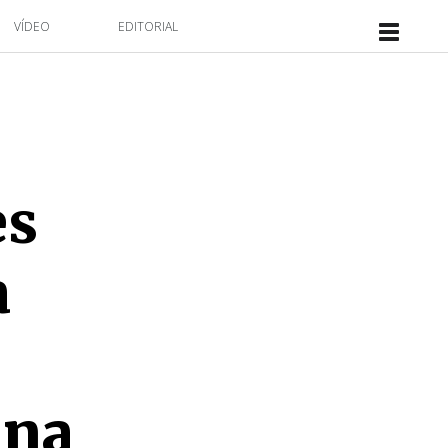
VÍDEO
EDITORIAL
es
a
 na