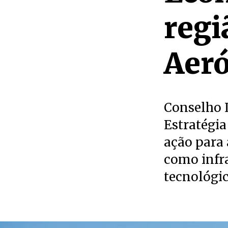
regi
Aeró
Conselho 
Estratégia
ação para 
como infr
tecnológic