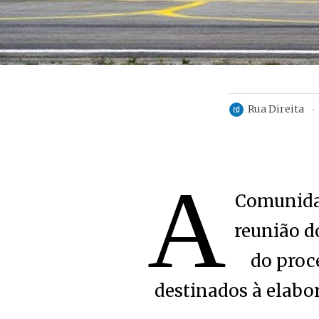
Rua Direita
A
Comunidad
reunião d
do proc
destinados à elabo