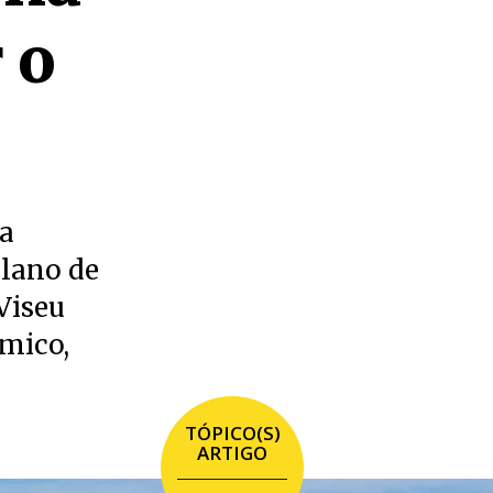
 o
da
plano de
Viseu
mico,
TÓPICO(S)
ARTIGO