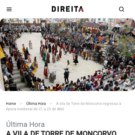
Home
Última Hora
A vila de Torre de Moncorvo regressa à
época medieval de 21 a 23 de Abril
Última Hora
A VILA DE TORRE DE MONCORVO