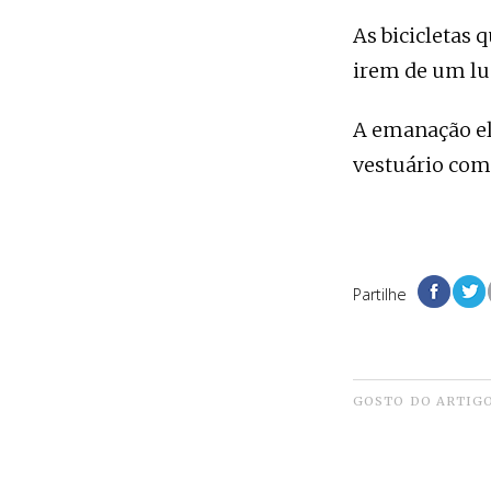
As bicicletas 
irem de um lug
A emanação e
vestuário com 
Partilhe
GOSTO DO ARTIG