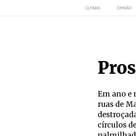
ÚLTIMAS
OPINIÃO
Pros
Em ano e m
ruas de Ma
destroçadas
círculos 
palmilhado