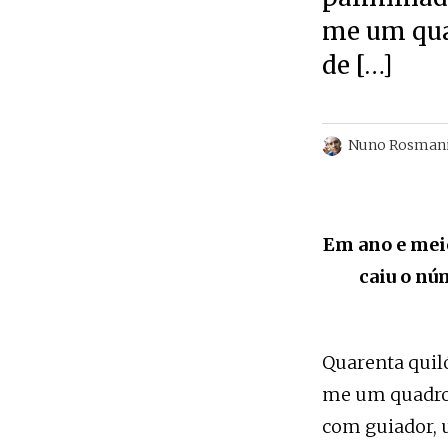
me um quad
de […]
Nuno Rosman
Em ano e meio
caiu o nú
Quarenta quil
me um quadro 
com guiador, 