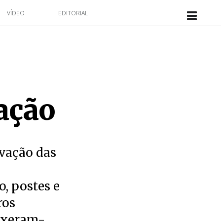
VÍDEO
EDITORIAL
ação
rvação das
o, postes e
ros
ouxeram-