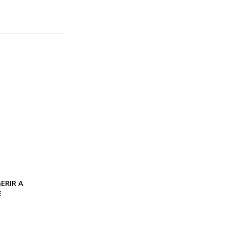
ERIR A
E