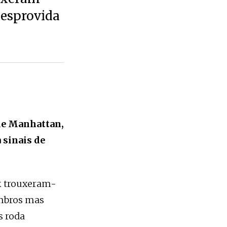
desprovida
 de Manhattan,
 sinais de
k trouxeram-
embros mas
s roda