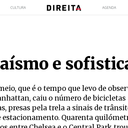
CULTURA
AGENDA
aísmo e sofistic
eio, que é o tempo que levo de obse
nhattan, caiu o número de bicicletas
, presas pela trela a sinais de trânsit
de estacionamento. Quarenta quilómet
s entre Chelsea e o Central Park tr