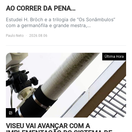
AO CORRER DA PENA…
Estudei H. Bröch e a trilogia de “Os Sonâmbulos”
com a germanófila e grande mestra,…
Paulo Neto
2026.08.06
Última Hora
VISEU VAI AVANÇAR COM A