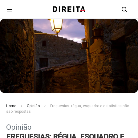
Home
Opinião
Freguesias: régua, esquadro e estatística não
são respostas
Opinião
FREGUESIAS: RÉGUA, ESQUADRO E