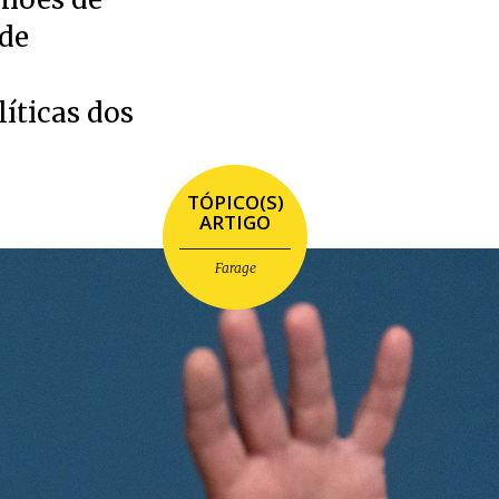
 de
a
íticas dos
TÓPICO(S)
ARTIGO
Farage