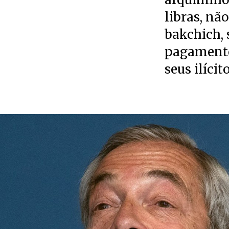
libras, nã
bakchich,
pagamento
seus ilícit