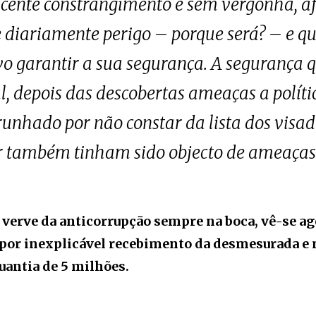
cente constrangimento e sem vergonha, af
e diariamente perigo – porque será? – e qu
vo garantir a sua segurança. A segurança 
 depois das descobertas ameaças a político
unhado por não constar da lista dos visado
r também tinham sido objecto de ameaças
 verve da anticorrupção sempre na boca, vê-se ag
 por inexplicável recebimento da desmesurada e
uantia de 5 milhões.