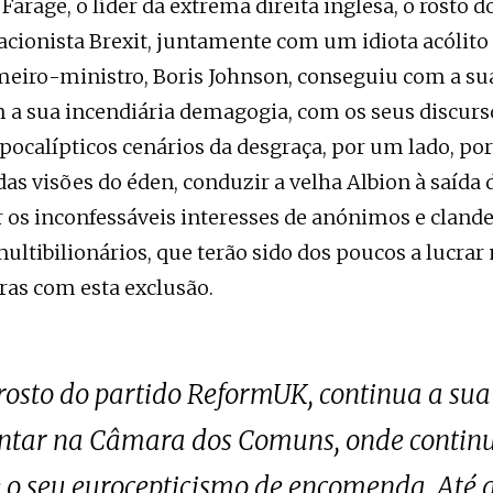
 Farage, o líder da extrema direita inglesa, o rosto 
lacionista Brexit, juntamente com um idiota acólito
meiro-ministro, Boris Johnson, conseguiu com a sua
 a sua incendiária demagogia, com os seus discurs
ocalípticos cenários da desgraça, por um lado, po
as visões do éden, conduzir a velha Albion à saída 
r os inconfessáveis interesses de anónimos e cland
ltibilionários, que terão sido dos poucos a lucrar
ras com esta exclusão.
 rosto do partido ReformUK, continua a sua
ntar na Câmara dos Comuns, onde continu
e o seu eurocepticismo de encomenda. Até