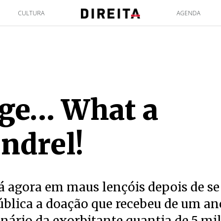
CULTURA
AGENDA
age… What a
ndrel!
á agora em maus lençóis depois de se
ública a doação que recebeu de um a
nário da exorbitante quantia de 5 mi