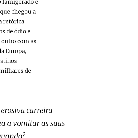
do famigerado e
 que chegou a
 retórica
os de ódio e
r outro com as
da Europa,
estinos
 milhares de
 erosiva carreira
a a vomitar as suas
 quando?