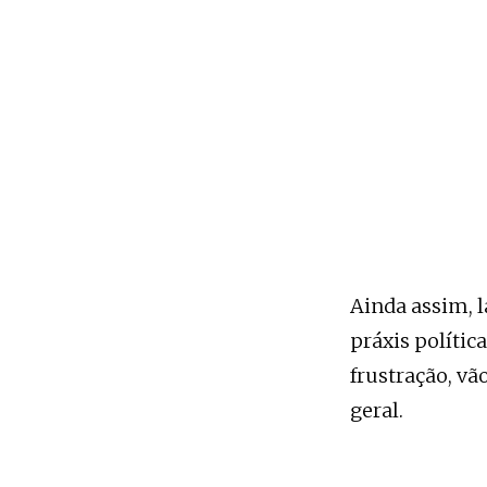
Ainda assim, l
práxis polític
frustração, v
geral.