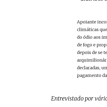
Apoiante inco
climáticas qu
do ódio aos i
de fogo e pro
depois de se 
arquimilionári
declaradas, u
pagamento das 
Entrevistado por vári