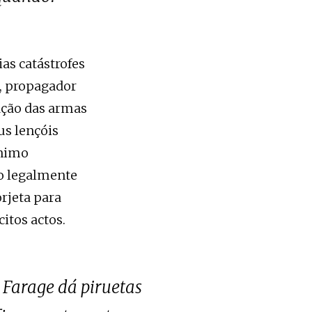
as catástrofes
l, propagador
zação das armas
us lençóis
ónimo
ão legalmente
rjeta para
itos actos.
 Farage dá piruetas