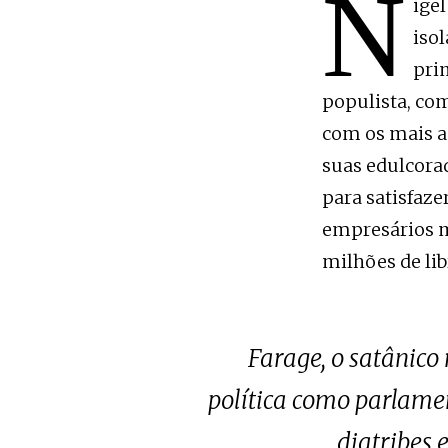
N
igel
iso
pri
populista, com
com os mais ap
suas edulcorad
para satisfaze
empresários mu
milhões de lib
Farage, o satânico
política como parlame
diatribes 