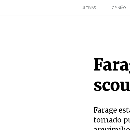
ÚLTIMAS
OPINIÃO
Far
scou
Farage est
tornado p
arquimilio