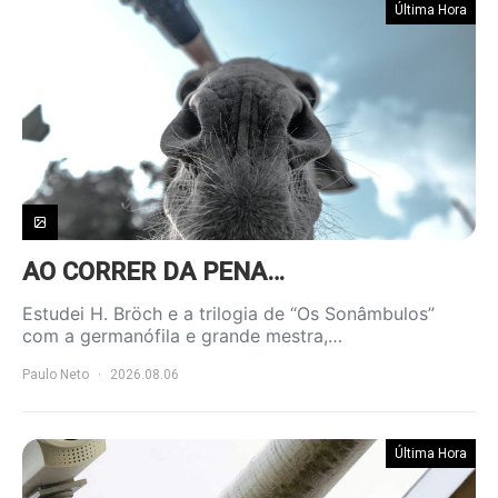
Última Hora
AO CORRER DA PENA…
Estudei H. Bröch e a trilogia de “Os Sonâmbulos”
com a germanófila e grande mestra,…
Paulo Neto
2026.08.06
Última Hora