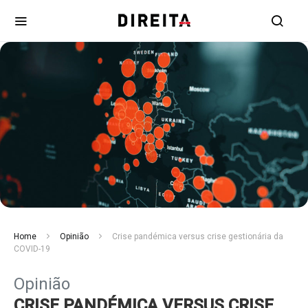
Home
Opinião
Crise pandémica versus crise gestionária da
COVID-19
Opinião
CRISE PANDÉMICA VERSUS CRISE