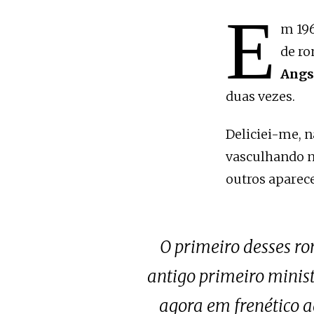
E
m 196
de ro
Angs
duas vezes.
Deliciei-me, n
vasculhando na
outros aparec
O primeiro desses ro
antigo primeiro minis
agora em frenético a