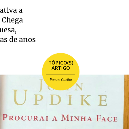
ativa a
o Chega
uesa,
as de anos
TÓPICO(S)
ARTIGO
Passos Coelho