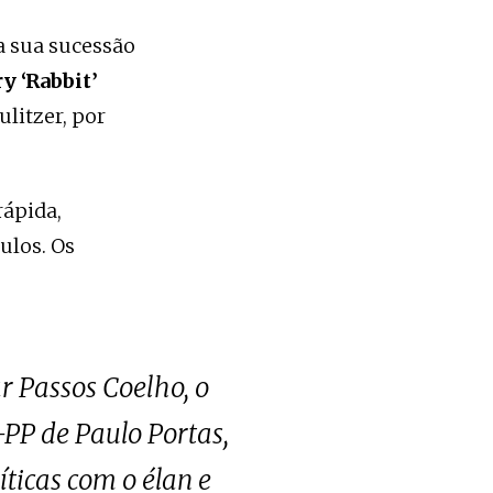
a sua sucessão
y ‘Rabbit’
litzer, por
rápida,
ulos. Os
r Passos Coelho, o
PP de Paulo Portas,
íticas com o élan e