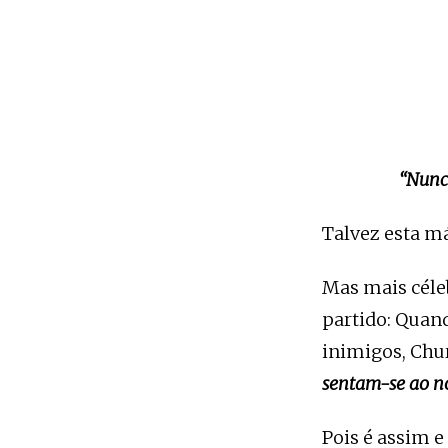
“Nunca
Talvez esta má
Mas mais céleb
partido: Quan
inimigos, Churc
sentam-se ao no
Pois é assim e