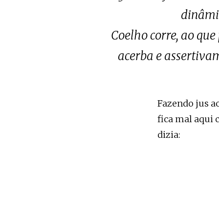
dinâmic
Coelho corre, ao que
acerba e assertivam
Fazendo jus ao
fica mal aqui 
dizia: