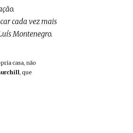
ação.
ticar cada vez mais
 Luís Montenegro.
pria casa, não
urchill
, que