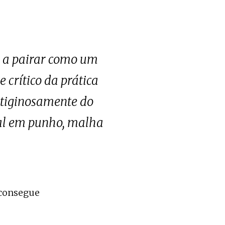
 a pairar como um
 crítico da prática
rtiginosamente do
ual em punho, malha
 consegue