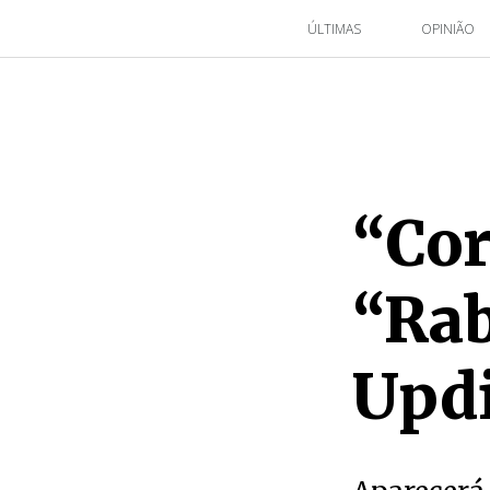
ÚLTIMAS
OPINIÃO
“Cor
“Rab
Upd