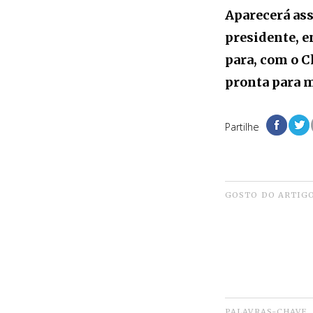
A
parecerá ass
presidente, e
para, com o C
pronta para m
Partilhe
GOSTO DO ARTIG
PALAVRAS-CHAVE