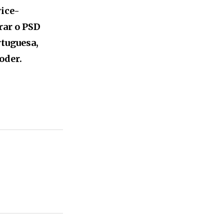
vice-
rar o PSD
rtuguesa,
oder.