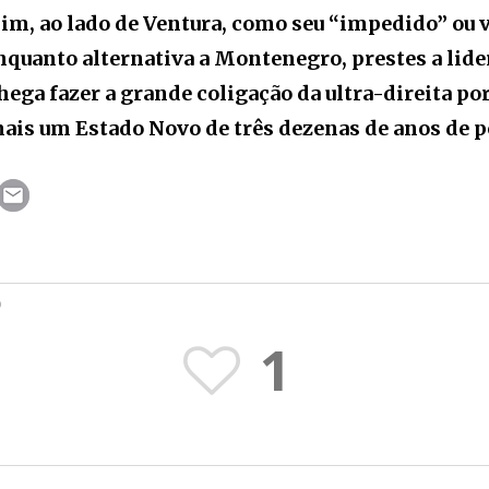
im, ao lado de Ventura, como seu “impedido” ou 
nquanto alternativa a Montenegro, prestes a lide
hega fazer a grande coligação da ultra-direita po
ais um Estado Novo de três dezenas de anos de p
O
1