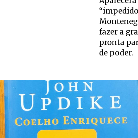
Aparecerá 
“impedido”
Montenegro
fazer a gr
pronta pa
de poder.