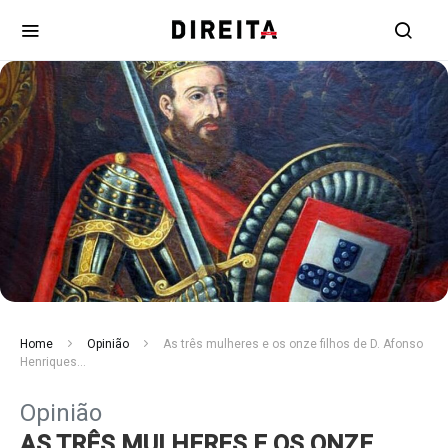
Home
Opinião
As três mulheres e os onze filhos de D. Afonso
Henriques…
Opinião
AS TRÊS MULHERES E OS ONZE