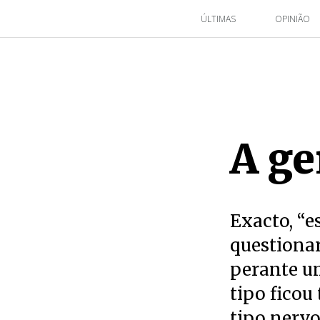
ÚLTIMAS
OPINIÃO
A ge
Exacto, “e
questionar
perante um
tipo ficou
tipo nervo