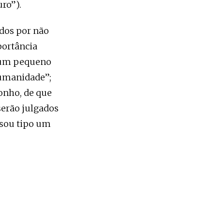
uro”).
ados por não
portância
po um pequeno
humanidade”;
sonho, de que
serão julgados
u sou tipo um