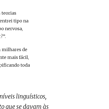
 teorias
ntrei tipo na
ipo nervosa,
?”.
m milhares de
nte mais fácil,
pificando toda
veis linguísticos,
to que se davam às