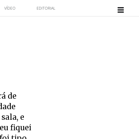
VÍDEO
EDITORIAL
rá de
idade
sala, e
eu fiquei
foi tipo