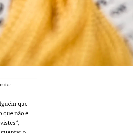
nutos
 alguém que
o que não é
vistes”,
aguentar o