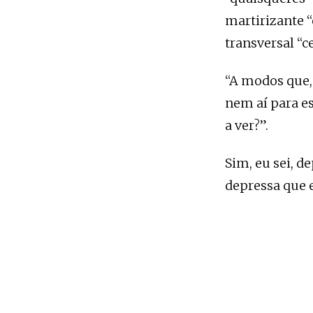
martirizante “
transversal “c
“A modos que,
nem aí para es
a ver?”.
Sim, eu sei, d
depressa que e