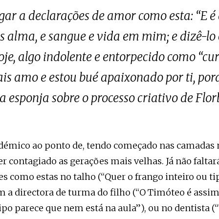
gar a declarações de amor como esta: “E é
s alma, e sangue e vida em mim; e dizê-lo
oje, algo indolente e entorpecido como “curto
is amo e estou bué apaixonado por ti, porq
esponja sobre o processo criativo de Flor
ndémico ao ponto de, tendo começado nas camadas 
ter contagiado as gerações mais velhas. Já não falta
s como estas no talho (“Quer o frango inteiro ou ti
 a directora de turma do filho (“O Timóteo é assim
tipo parece que nem está na aula”), ou no dentista 