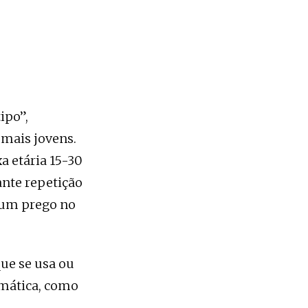
ipo”,
 mais jovens.
a etária 15-30
ante repetição
 um prego no
que se usa ou
omática, como