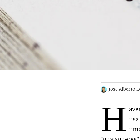
José Alberto 
H
ave
usa
uma
“quaisqueres”