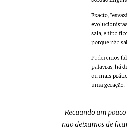
Exacto, “esvaz
evolucionista
sala, e tipo fi
porque não sab
Poderemos fal
palavras, há d
ou mais prátic
uma geração.
Recuando um pouco no
não deixamos de fica