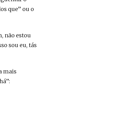
dos que” ou o
, não estou
so sou eu, tás
ia mais
há”: