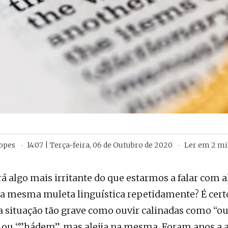
Lopes
14:07 | Terça-feira, 06 de Outubro de 2020
Ler em
2
mi
rá algo mais irritante do que estarmos a falar com
 a mesma muleta linguística repetidamente? É cert
 situação tão grave como ouvir calinadas como “ou
 ou “”hádem”, mas aleija na mesma. Foram anos a 