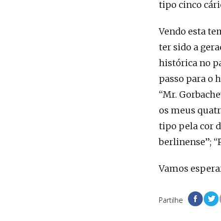
tipo cinco cári
Vendo esta tem
ter sido a ge
histórica no p
passo para o 
“Mr. Gorbachev
os meus quatr
tipo pela cor 
berlinense”; “
Vamos esperar 
Partilhe