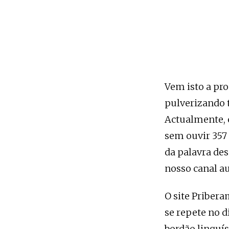
Vem isto a pro
pulverizando t
Actualmente, 
sem ouvir 357
da palavra de
nosso canal au
O site Pribera
se repete no 
bordão linguís