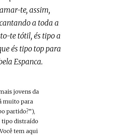
 amar-te, assim,
 cantando a toda a
-te tótil, és tipo a
ue és tipo top para
bela Espanca.
mais jovens da
rá muito para
po partido?”),
 tipo distraído
(“Você tem aqui