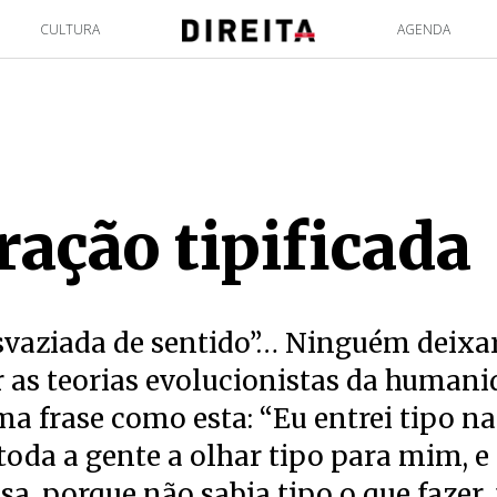
CULTURA
AGENDA
ração tipificada
svaziada de sentido”… Ninguém deixa
 as teorias evolucionistas da human
a frase como esta: “Eu entrei tipo na 
 toda a gente a olhar tipo para mim, e 
sa, porque não sabia tipo o que fazer, 