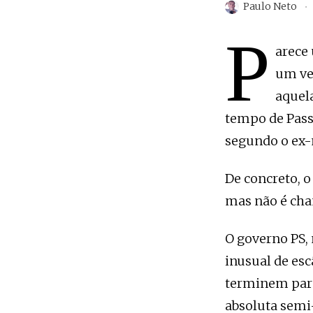
Paulo Neto
P
arece 
um ve
aquela
tempo de Passo
segundo o ex-
De concreto, o
mas não é cham
O governo PS,
inusual de esc
terminem para
absoluta semi