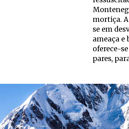
Montenegro
mortiça. A
se em desv
ameaça e b
oferece-s
pares, par