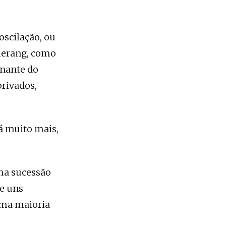
oscilação, ou
omerang, como
rnante do
privados,
há muito mais,
ma sucessão
ue uns
uma maioria