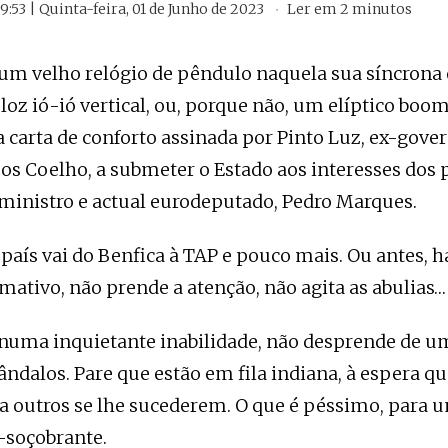
9:53 | Quinta-feira, 01 de Junho de 2023
Ler em
2
minutos
um velho relógio de pêndulo naquela sua síncrona 
loz ió-ió vertical, ou, porque não, um elíptico bo
 carta de conforto assinada por Pinto Luz, ex-gove
s Coelho, a submeter o Estado aos interesses dos 
ministro e actual eurodeputado, Pedro Marques.
 país vai do Benfica à TAP e pouco mais. Ou antes, 
ativo, não prende a atenção, não agita as abulias…
 numa inquietante inabilidade, não desprende de u
ândalos. Pare que estão em fila indiana, à espera q
 outros se lhe sucederem. O que é péssimo, para 
-soçobrante.