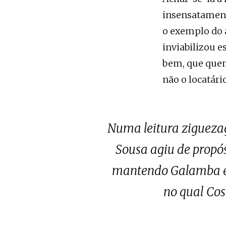
insensatamente
o exemplo do a
inviabilizou e
bem, que quem
não o locatári
Numa leitura zigueza
Sousa agiu de propó
mantendo Galamba e f
no qual Cos