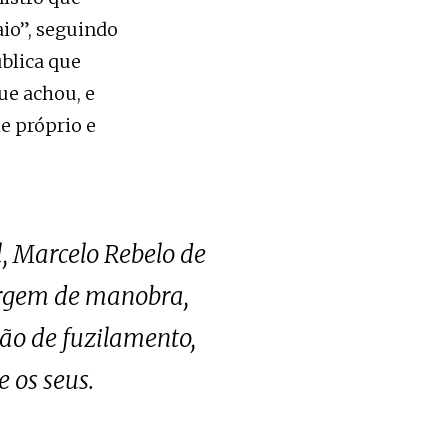
aio”, seguindo
ública que
ue achou, e
e próprio e
, Marcelo Rebelo de
argem de manobra,
ão de fuzilamento,
 os seus.