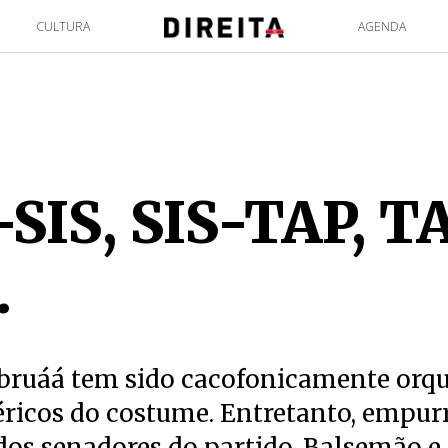
CULTURA
AGENDA
SIS, SIS-TAP, T
…
 bruáá tem sido cacofonicamente orq
éricos do costume. Entretanto, empur
dos senadores do partido, Balsemão e