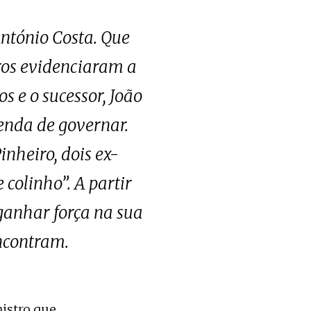
ntónio Costa. Que
tros evidenciaram a
s e o sucessor, João
enda de governar.
nheiro, dois ex-
colinho”. A partir
ganhar força na sua
encontram.
nistro que