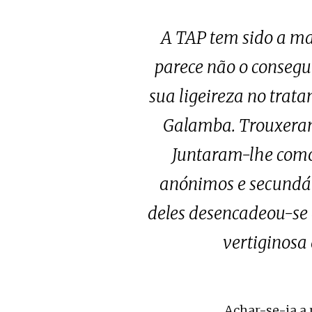
A TAP tem sido a ma
parece não o consegui
sua ligeireza no trata
Galamba. Trouxeram
Juntaram-lhe como 
anónimos e secundári
deles desencadeou-se 
vertiginosa
Achar-se-ia a 