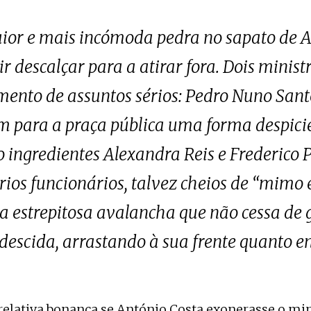
ior e mais incómoda pedra no sapato de A
r descalçar para a atirar fora. Dois minis
mento de assuntos sérios: Pedro Nuno Santo
 para a praça pública uma forma despici
ingredientes Alexandra Reis e Frederico Pi
os funcionários, talvez cheios de “mimo e 
a estrepitosa avalancha que não cessa de 
 descida, arrastando à sua frente quanto 
relativa bonança se António Costa exonerasse o mi