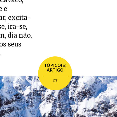
e e
ar, excita-
e, ira-se,
m, dia não,
os seus
…
TÓPICO(S)
ARTIGO
SIS