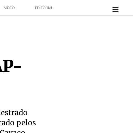
VÍDEO
EDITORIAL
AP-
uestrado
rado pelos
 Cavaco,