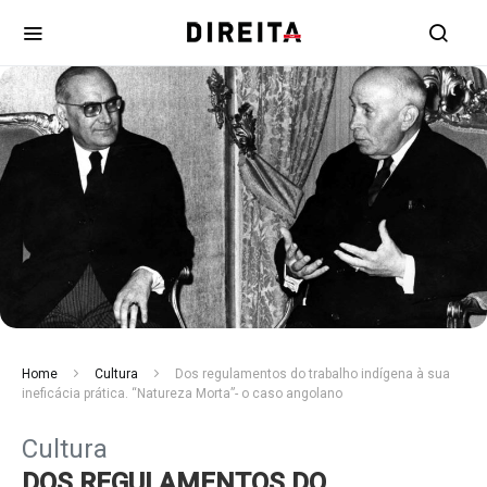
Home
Cultura
Dos regulamentos do trabalho indígena à sua
ineficácia prática. “Natureza Morta”- o caso angolano
Cultura
DOS REGULAMENTOS DO