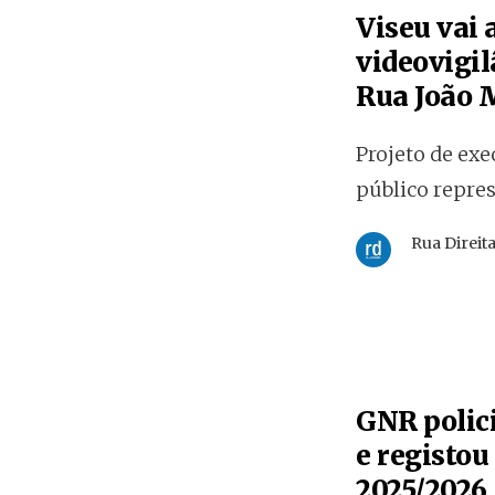
Viseu vai
videovigil
Rua João 
Projeto de exe
público repre
Rua Direit
GNR polici
e registou
2025/2026