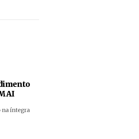
edimento
 MAI
 na íntegra