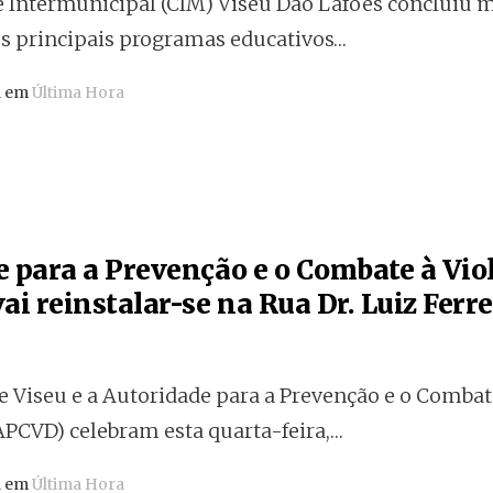
Intermunicipal (CIM) Viseu Dão Lafões concluiu 
us principais programas educativos…
a em
Última Hora
e para a Prevenção e o Combate à Vio
ai reinstalar-se na Rua Dr. Luiz Ferre
 Viseu e a Autoridade para a Prevenção e o Combat
APCVD) celebram esta quarta-feira,…
a em
Última Hora