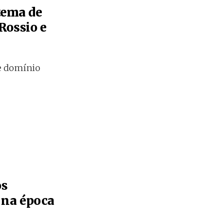
tema de
Rossio e
de domínio
os
s na época