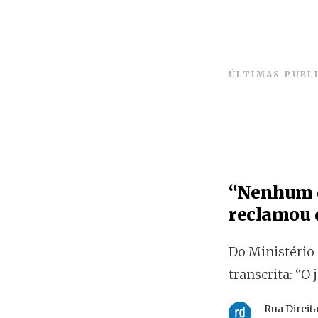
ÚLTIMAS PUBL
“Nenhum d
reclamou d
Do Ministério
transcrita: “O 
Rua Direit