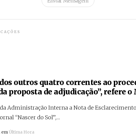
Enviar Mensagem
ICAÇÕES
os outros quatro correntes ao proc
a proposta de adjudicação”, refere o
 da Administração Interna a Nota de Esclarecimento
jornal “Nascer do Sol”,…
a em
Última Hora