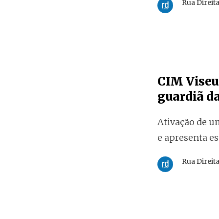
Rua Direit
CIM Viseu 
guardiã da
Ativação de u
e apresenta e
Rua Direit