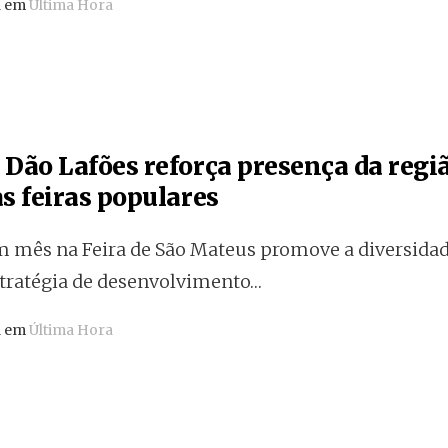
a em
Última Hora
Dão Lafões reforça presença da regi
s feiras populares
m mês na Feira de São Mateus promove a diversidade
stratégia de desenvolvimento…
a em
Última Hora