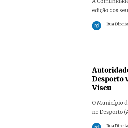
A Comunidade 
edição dos se
Rua Direit
Autoridad
Desporto v
Viseu
O Município de
no Desporto (
Rua Direit