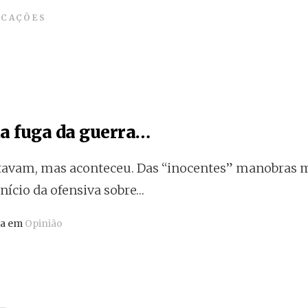
ICAÇÕES
da fuga da guerra…
tavam, mas aconteceu. Das “inocentes” manobras m
início da ofensiva sobre…
ta em
Opinião