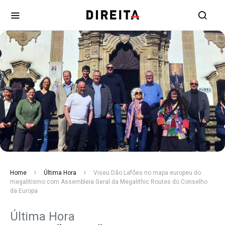
Home
Última Hora
Viseu Dão Lafões no mapa europeu do
megalitismo com Assembleia Geral da Megalithic Routes do Conselho
da Europa
Última Hora