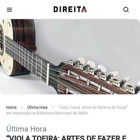
Home
Última Hora
“Viola Toeira: Artes de Fazer e de Tocar”
em exposição na Biblioteca Municipal de Sátão
Última Hora
“VIOLA TOEIRA: ARTES DE FAZER E