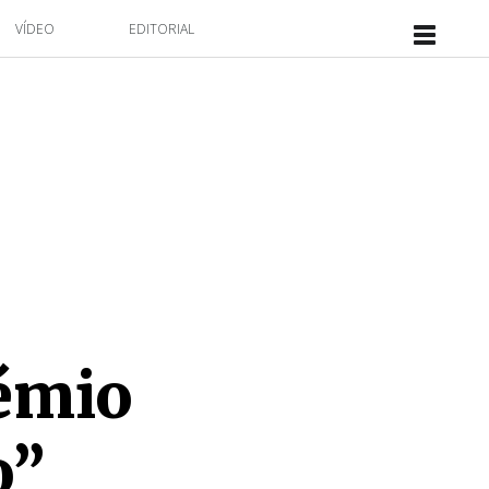
VÍDEO
EDITORIAL
émio
o”