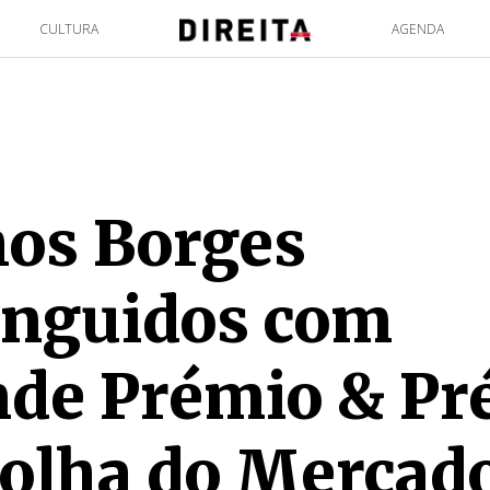
CULTURA
AGENDA
os Borges
inguidos com
nde Prémio & Pr
olha do Mercad