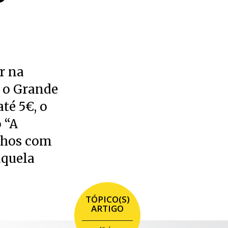
r na
o o Grande
té 5€, o
 “A
nhos com
aquela
TÓPICO(S)
ARTIGO