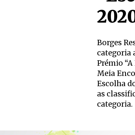
202
Borges Re
categoria 
Prémio “A 
Meia Enco
Escolha d
as classif
categoria.