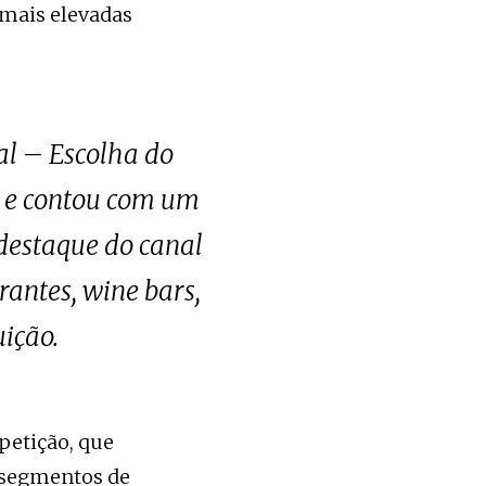
 mais elevadas
al – Escolha do
s e contou com um
 destaque do canal
rantes, wine bars,
ição.
petição, que
s segmentos de