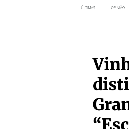
ÚLTIMAS
OPINIÃO
Vinh
dist
Gra
“Esc