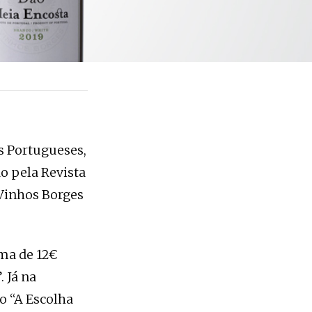
s Portugueses,
o pela Revista
 Vinhos Borges
ma de 12€
 Já na
o “A Escolha