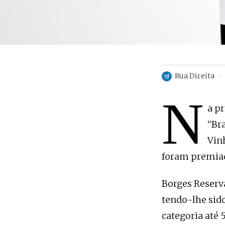
Rua Direita
N
a p
“Br
Vin
foram premia
Borges Reserv
tendo-lhe sido
categoria até