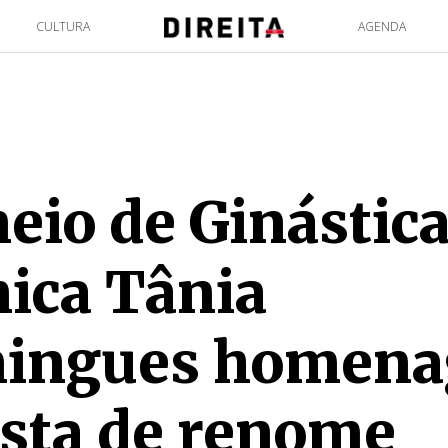
CULTURA
AGENDA
eio de Ginástic
ica Tânia
ingues homena
sta de renome