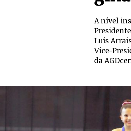
A nível in
Presidente
Luís Arrai
Vice-Presi
da AGDcen