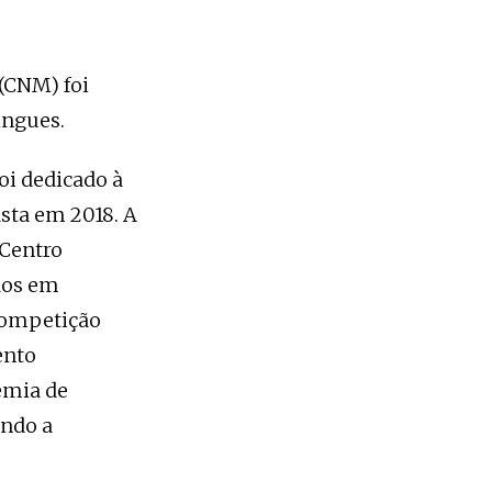
 (CNM) foi
ingues.
oi dedicado à
asta em 2018. A
 Centro
idos em
competição
ento
emia de
ando a