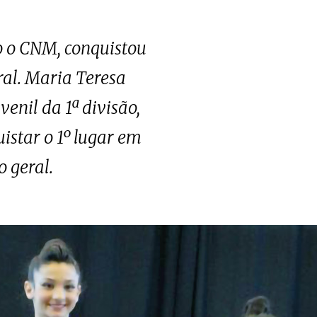
do o CNM, conquistou
eral. Maria Teresa
enil da 1ª divisão,
star o 1º lugar em
o geral.