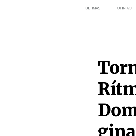
ÚLTIMAS
OPINIÃO
Torn
Rítm
Dom
gina