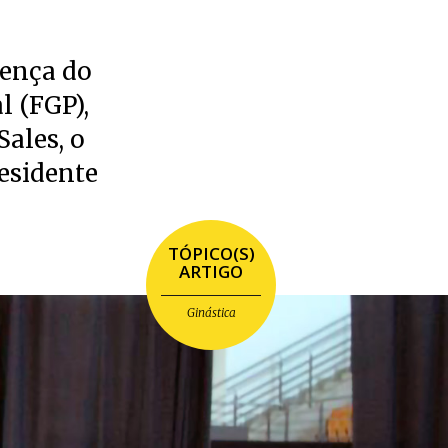
sença do
l (FGP),
Sales, o
residente
TÓPICO(S)
ARTIGO
Ginástica