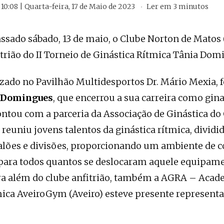
10:08 | Quarta-feira, 17 de Maio de 2023
Ler em
3
minutos
assado sábado, 13 de maio, o Clube Norton de Matos
itrião do II Torneio de Ginástica Rítmica Tânia Dom
izado no Pavilhão Multidesportos Dr. Mário Mexia, f
 Domingues
, que encerrou a sua carreira como gin
ntou com a parceria da Associação de Ginástica do
reuniu jovens talentos da ginástica rítmica, divid
calões e divisões, proporcionando um ambiente de 
ara todos quantos se deslocaram aquele equipam
ra além do clube anfitrião, também a AGRA – Acad
mica AveiroGym (Aveiro) esteve presente represent