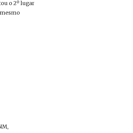
tou o 2º lugar
no mesmo
CNM,