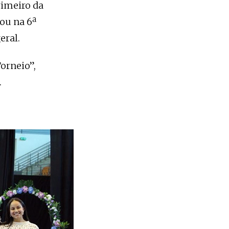
rimeiro da
nou na 6ª
eral.
orneio”,
.