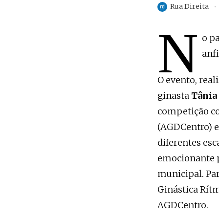
Rua Direita
N
o p
anf
O evento, real
ginasta
Tânia
competição co
(AGDCentro) e 
diferentes es
emocionante p
municipal. Pa
Ginástica Rít
AGDCentro.