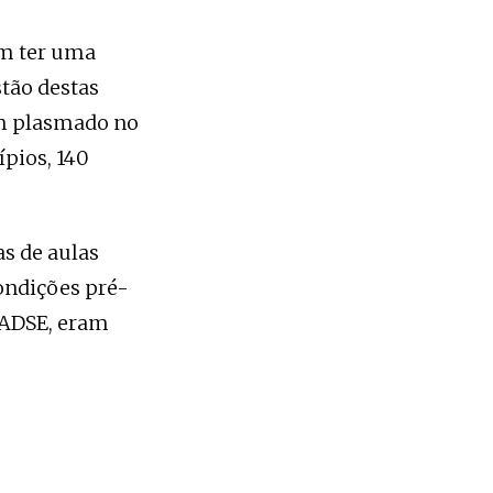
am ter uma
tão destas
em plasmado no
ípios, 140
s de aulas
ondições pré-
a ADSE, eram