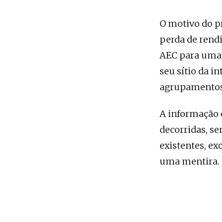
O motivo do p
perda de rend
AEC para uma 
seu sítio da i
agrupamentos 
A informação 
decorridas, s
existentes, ex
uma mentira.