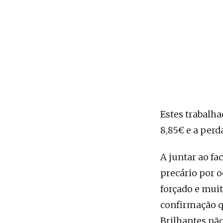
Estes trabalha
8,85€ e a perd
A juntar ao fa
precário por 
forçado e muit
confirmação q
Brilhantes não