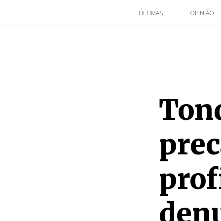
ÚLTIMAS
OPINIÃO
Ton
prec
prof
denu