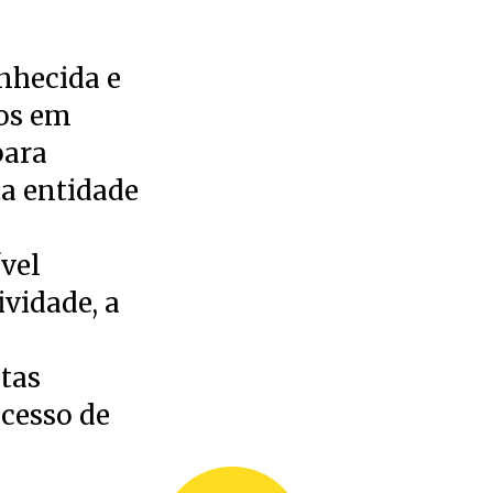
nhecida e
ros em
para
ta entidade
vel
ividade, a
stas
ocesso de