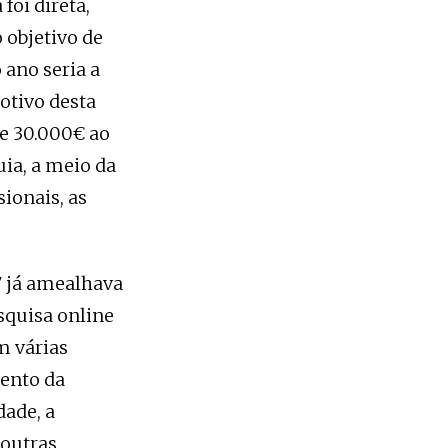
foi direta,
 objetivo de
 ano seria a
otivo desta
de 30.000€ ao
ia, a meio da
sionais, as
7 já amealhava
squisa online
m várias
mento da
dade, a
 outras