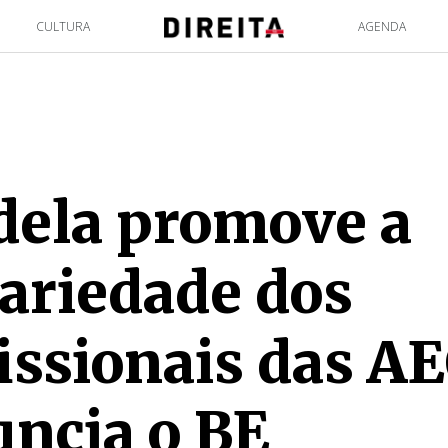
CULTURA
AGENDA
dela promove a
ariedade dos
issionais das AE
ncia o BE