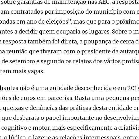
obre garantias de manutenção nas AEC, a resposta 
riam contratados por imposição do município com o
ondas em ano de eleições”, mas que para o próximo
ntes a decidir quem ocuparia os lugares. Sobre o m
a resposta também foi direta, a poupança de cerca 
na reunião que tiveram com o presidente da autarqu
0 de setembro e segundo os relatos dos vários profis
oram mais vagas.
hantes não é uma entidade desconhecida e em 201
lhões de euros em parcerias. Basta uma pequena pe
 queixas e denúncias das práticas desta entidade e
s, que desbarata o papel importante no desenvolvi
l cognitivo e motor, mais especificamente a criativi
a, o lúdico, o lazer e as relações interpessoais, entre