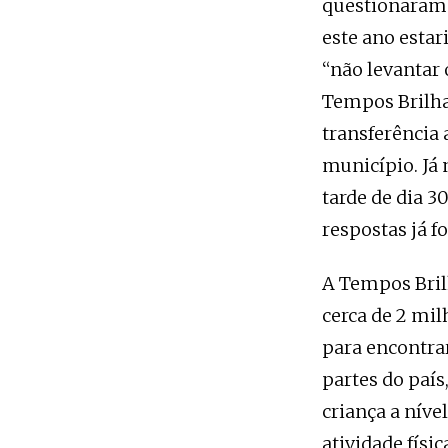
questionaram s
este ano esta
“não levantar 
Tempos Brilha
transferência 
município. Já 
tarde de dia 3
respostas já f
A Tempos Bril
cerca de 2 mi
para encontrar
partes do paí
criança a níve
atividade físic