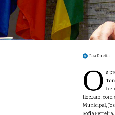
Rua Direita
O
s p
Ton
fre
fizeram, com 
Municipal, Jo
Sofia Ferreira.