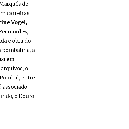
 Marquês de
om carreiras
ine Vogel,
 Fernandes
,
ida e obra do
 pombalina, a
nto em
arquivos, o
 Pombal, entre
á associado
undo, o Douro.