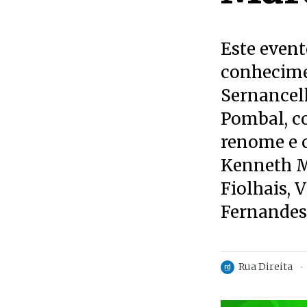
Este even
conhecimen
Sernancelh
Pombal, co
renome e c
Kenneth Ma
Fiolhais,
Fernandes.
Rua Direita