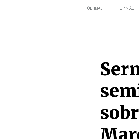
ÚLTIMAS
OPINIÃO
Sern
semi
sobr
Mar