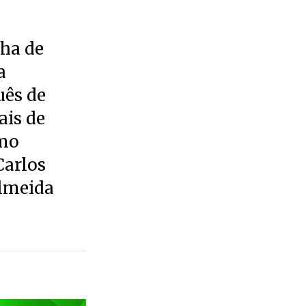
lha de
a
uês de
ais de
omo
Carlos
Almeida