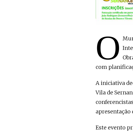
O
Mun
Int
Obr
com planificaç
A iniciativa d
Vila de Sernan
conferencistas
apresentação d
Este evento p