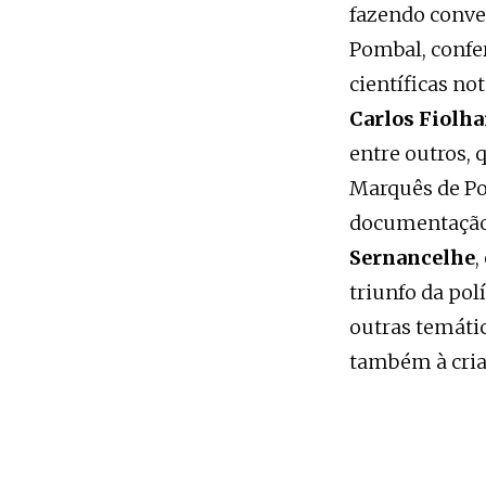
fazendo conver
Pombal, confe
científicas no
Carlos Fiolh
entre outros, 
Marquês de Po
documentação 
Sernancelhe
,
triunfo da pol
outras temátic
também à cria