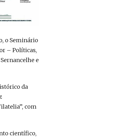
o, o Seminário
r – Políticas,
 Sernancelhe e
istórico da
z
ilatelia”, com
o científico,