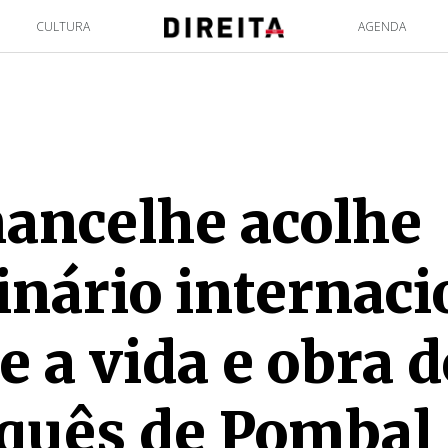
CULTURA
AGENDA
ancelhe acolhe
nário internaci
e a vida e obra d
quês de Pombal