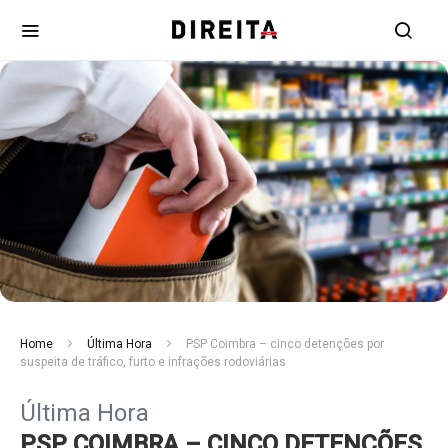
Home
Última Hora
PSP Coimbra – cinco detenções por
suspeita de tráfico, furto e infrações rodoviárias
Última Hora
PSP COIMBRA – CINCO DETENÇÕES