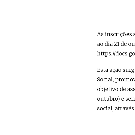
As inscrições 
ao dia 21 de o
https://docs
Esta ação surg
Social, promov
objetivo de as
outubro) e sen
social, atravé