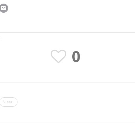
O
0
Viseu