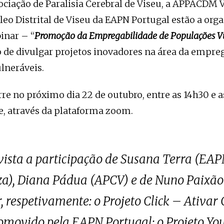
ociação de Paralisia Cerebral de Viseu, a APPACDM V
leo Distrital de Viseu da EAPN Portugal estão a orga
inar – “
Promoção da Empregabilidade de Populações V
 de divulgar projetos inovadores na área da empre
lneráveis.
re no próximo dia 22 de outubro, entre as 14h30 e 
e, através da plataforma zoom.
vista a participação de Susana Terra (EA
za), Diana Pádua (APCV) e de Nuno Paixã
, respetivamente: o Projeto Click – Ativa
omovido pela EAPN Portugal; o Projeto Y