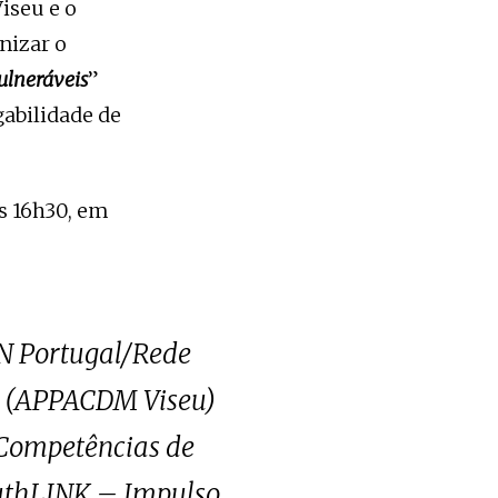
iseu e o
nizar o
ulneráveis
”
gabilidade de
as 16h30, em
PN Portugal/Rede
o (APPACDM Viseu)
r Competências de
outhLINK – Impulso