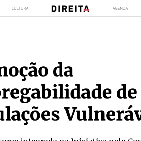
CULTURA
AGENDA
moção da
egabilidade de
lações Vulnerá