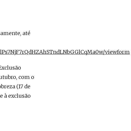
iamente, até
ZHjAlPs7NjF7rQdHZAhSTndLNbGGlCqMa0w/viewform
 Exclusão
outubro, com o
obreza (17 de
 e à exclusão