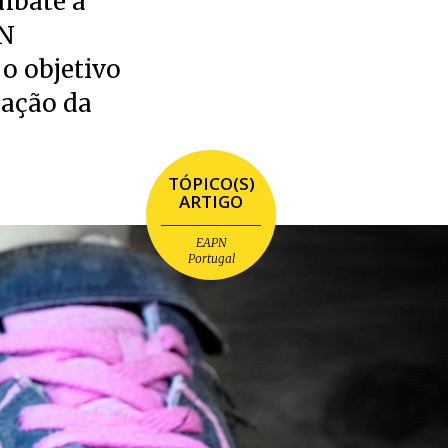
ombate à
PN
 o objetivo
cação da
TÓPICO(S)
ARTIGO
EAPN
Portugal