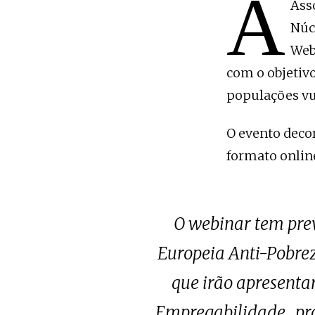
A
Ass
Núc
Web
com o objetivo
populações vu
O evento decor
formato onlin
O webinar tem pre
Europeia Anti-Pobre
que irão apresentar
Empregabilidade, pr