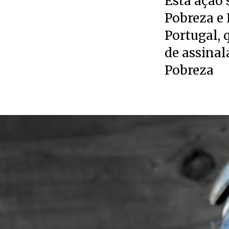
Esta ação 
Pobreza e
Portugal, 
de assinal
Pobreza