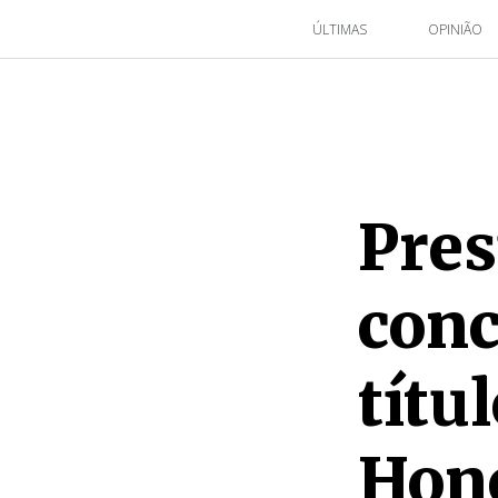
ÚLTIMAS
OPINIÃO
Pres
conc
títu
Hono