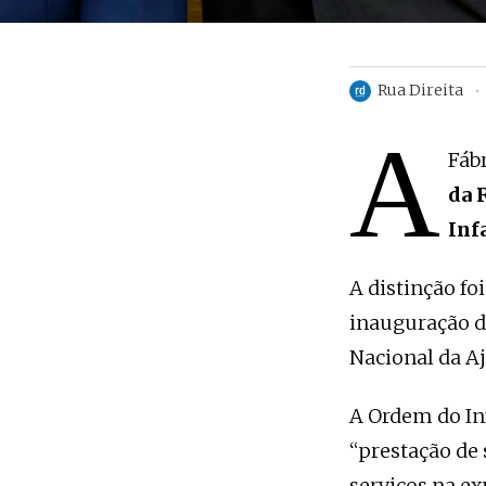
Rua Direita
A
Fáb
da 
Inf
A distinção fo
inauguração da
Nacional da A
A Ordem do In
“prestação de 
serviços na ex