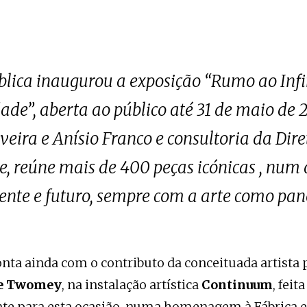
lica inaugurou a exposição “Rumo ao Infin
ade”, aberta ao público até 31 de maio de 
iveira e Anísio Franco e consultoria da Dir
e, reúne mais de 400 peças icónicas , num 
ente e futuro, sempre com a arte como pan
nta ainda com o contributo da conceituada artista 
re Twomey
, na instalação artística
Continuum
, feita
te para esta ocasião, numa homenagem à Fábrica 