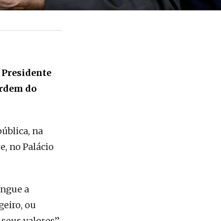
o
Presidente
rdem do
ública, na
e, no Palácio
ingue a
geiro, ou
 seus valores”.