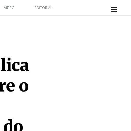
VÍDEO
EDITORIAL
lica
re o
 do