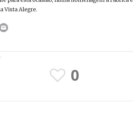
a Vista Alegre.
O
0