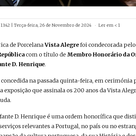
13:42 | Terça-feira, 26 de Novembro de 2024
Ler em
< 1
rica de Porcelana
Vista Alegre
foi condecorada pel
República
com o título de
Membro Honorário da O
ante D. Henrique
.
i concedida na passada quinta-feira, em cerimónia p
 exposição que assinala os 200 anos da Vista Alegr
juda.
fante D. Henrique é uma ordem honorífica que dist
serviços relevantes a Portugal, no país ou no estran
pansão da cultura portuguesa, da sua História e dos