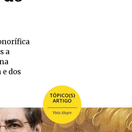
norífica
s a
 na
 e dos
TÓPICO(S)
ARTIGO
Vista Alegre