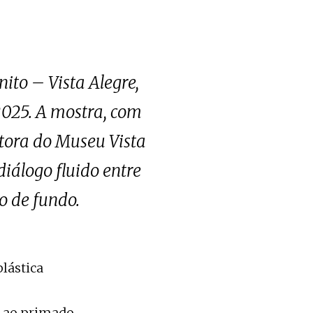
ito – Vista Alegre,
2025. A mostra, com
etora do Museu Vista
diálogo fluido entre
o de fundo.
plástica
e ao primado