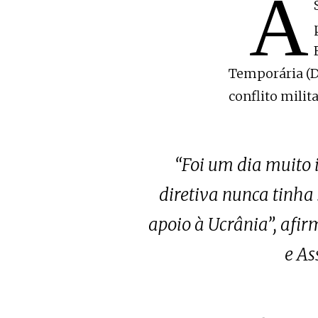
A
Temporária (D
conflito milit
“Foi um dia muito 
diretiva nunca tinha
apoio à Ucrânia”, afir
e As