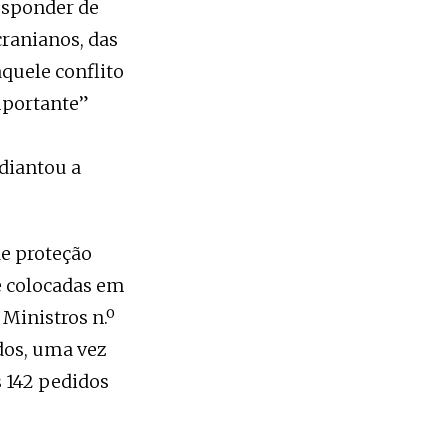
esponder de
ranianos, das
quele conflito
mportante”
diantou a
de proteção
 e colocadas em
Ministros n.º
dos, uma vez
 142 pedidos