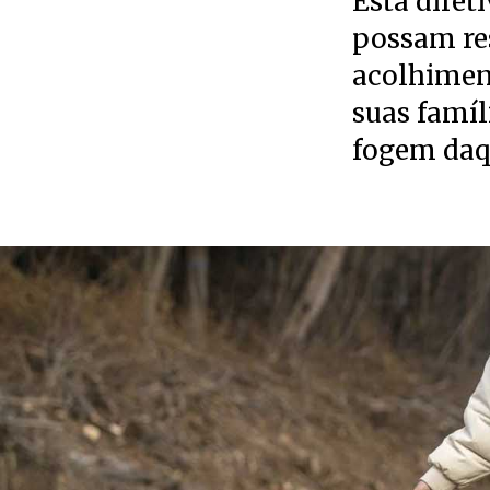
Esta diret
possam re
acolhimen
suas famíl
fogem daqu