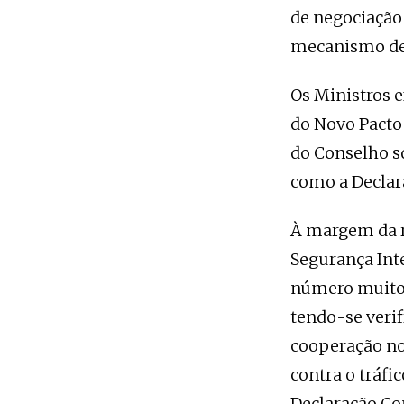
de negociação
mecanismo de 
Os Ministros 
do Novo Pacto
do Conselho so
como a Declara
À margem da r
Segurança Int
número muito s
tendo-se veri
cooperação no 
contra o tráfi
Declaração Co