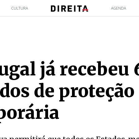
CULTURA
AGENDA
ugal já recebeu 
dos de proteção
porária