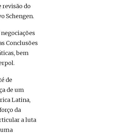
 revisão do
vo Schengen.
s negociações
das Conclusões
áticas, bem
erpol.
té de
nça de um
rica Latina,
forço da
icular a luta
a uma