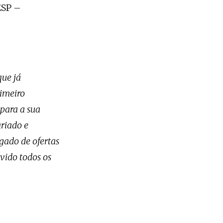
ESP –
que já
rimeiro
para a sua
ariado e
gado de ofertas
nvido todos os