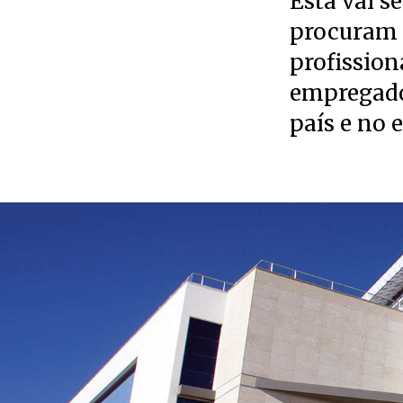
Esta vai 
procuram 
profission
empregado
país e no 