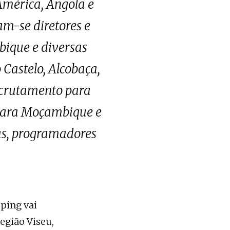
América, Angola e
m-se diretores e
bique e diversas
Castelo, Alcobaça,
recrutamento para
e para Moçambique e
tas, programadores
ping vai
egião Viseu,