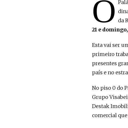
O
Pal
din
da 
21 e domingo,
Esta vai ser 
primeiro trab
presentes gra
país e no estr
No piso 0 do 
Grupo Visabeir
Destak Imobili
comercial que