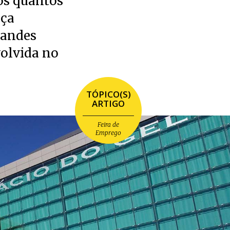
os quantos
nça
randes
olvida no
TÓPICO(S)
ARTIGO
Feira de
Emprego