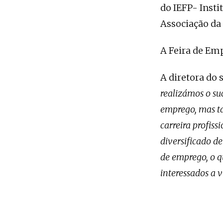
do IEFP- Inst
Associação da 
A Feira de Emp
A diretora do
realizámos o su
emprego, mas t
carreira profis
diversificado d
de emprego, o qu
interessados a v