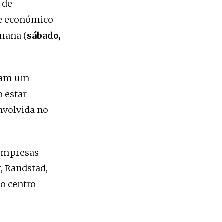
 de
 e económico
mana (
sábado,
uram um
 estar
nvolvida no
 empresas
, Randstad,
no centro