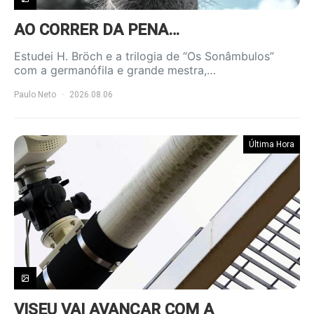
AO CORRER DA PENA…
Estudei H. Bröch e a trilogia de “Os Sonâmbulos”
com a germanófila e grande mestra,…
Paulo Neto
2026.08.06
Última Hora
VISEU VAI AVANÇAR COM A