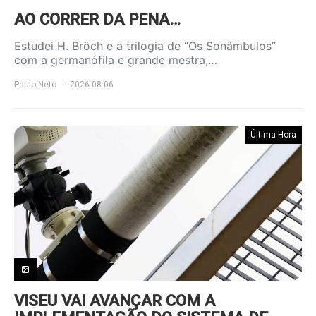
AO CORRER DA PENA…
Estudei H. Bröch e a trilogia de “Os Sonâmbulos”
com a germanófila e grande mestra,…
Paulo Neto
2026.08.06
Última Hora
VISEU VAI AVANÇAR COM A