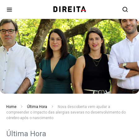
Home
Última Hora
Nova descoberta vem ajudar a
compreender o impacto das alergias severas no desenvolvimento do
cérebro após o nascimento
Última Hora